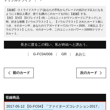
【超越】-ストライドステップ-[あなたの手札からグレードの合計が３以上になる
ように１枚以上選び、捨てる]裏のこのカードを(V)に【超越】する。
【自】【(V)】【Gブレイク】(8)：このユニットがヴァンガードにアタックした
時、好きな枚数【ソウルブラスト】し、【ソウルブラスト】されたカード１枚に
つき、そのターン中、あなたのリアガードすべてのパワー＋2000。３枚以上【ソ
ウルブラスト】したら、そのターン中、このユニットのパワー＋10000/クリティ
カル＋１。
長きに渡るこの戦い、私が終結へと誘おう。
G-FC04/006
GR
あおじ
前のカード
次のカード
収録商品
2017-05-12
【G-FC04】「ファイターズコレクション2017」