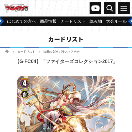
ヴァンガードch
検索
メニュー
はじめての方へ
商品情報
カードリスト
読み物
大会ルール
カードリスト
ホーム
カードリスト
決着の女神 パラス・アテナ
>
>
【G-FC04】「ファイターズコレクション2017」