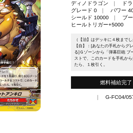
ディノドラゴン
ドラ
グレード 0
パワー 40
シールド 10000
ブー
ヒールトリガー+5000
（【治】はデッキに４枚までし
【自】：[あなたの手札からグ
る]Ｇゾーンから「弾幕巨砲 
ストで、このカードを手札から
たら、１枚引く。
燃料補給完了
G-FC04/05