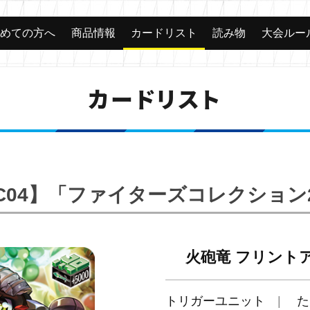
じめての方へ
商品情報
カードリスト
読み物
大会ルー
カードリスト
FC04】「ファイターズコレクション2
火砲竜 フリント
トリガーユニット
た