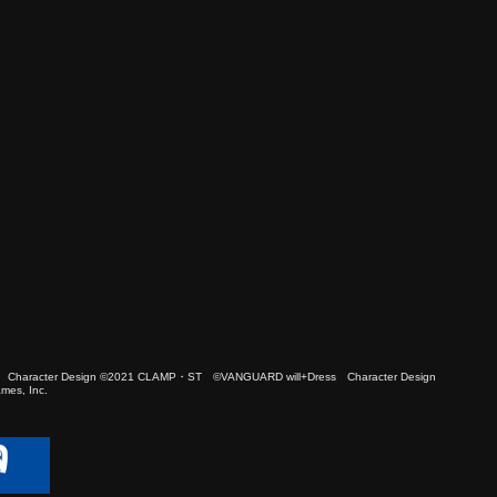
 Character Design ©2021 CLAMP・ST ©VANGUARD will+Dress Character Design
es, Inc.