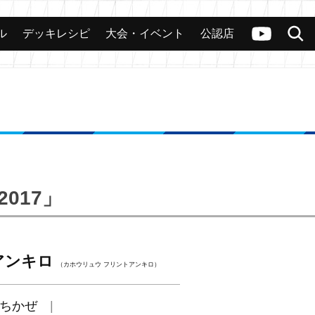
ル
デッキレシピ
大会・イベント
公認店
カード
大会
公認店舗
その他
ヴァンガードch
検索
017」
アンキロ
（カホウリュウ フリントアンキロ）
ちかぜ