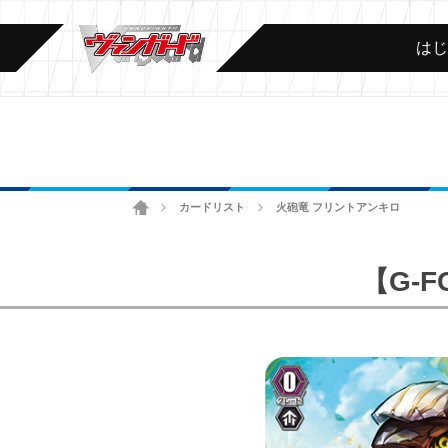
は
ホーム
カードリスト
火砲竜 フリントアンキロ
>
>
【G-