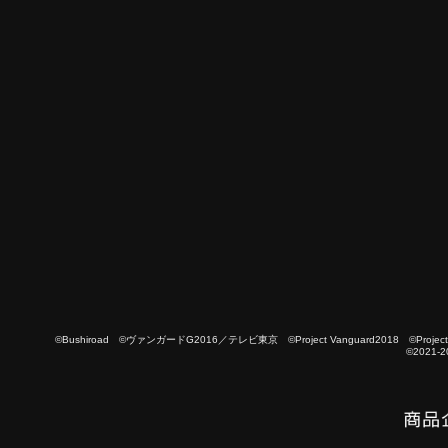
©Bushiroad ©ヴァンガードG2016／テレビ東京 ©Project Vanguard2018 ©Project Vanguard
©2021-2