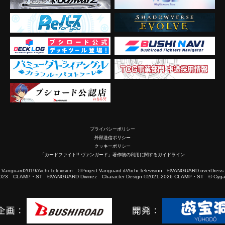
プライバシーポリシー
外部送信ポリシー
クッキーポリシー
「カードファイト!! ヴァンガード」著作物の利用に関するガイドライン
2019/Aichi Television ©Project Vanguard if/Aichi Television ©VANGUARD overDress
023 CLAMP・ST ©VANGUARD Divinez Character Design ©2021-2026 CLAMP・ST © Cygam