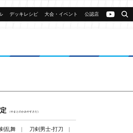
ル
デッキレシピ
大会・イベント
公認店
カード
大会
公認店舗
その他
ヴァンガードch
検索
定
（やまとのかみやすさだ）
剣乱舞
刀剣男士-打刀