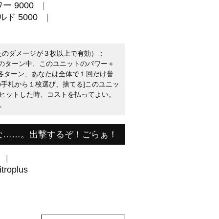
ー 9000
ド 5000
なたのダメージが３枚以上で有効）：
]そのターン中、このユニットのパワー＋
誉（各ターン、あなたは全体で１回だけ誉
の手札から１枚選び、捨てる]このユニッ
ヒットした時、コストを払ってよい。
。
な……。出撃するぞ！ごらぁ！
roplus