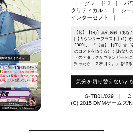
グレード 2
パワ
クリティカル 1
シール
インターセプト
-
【起】【(R)】真剣必殺（あ
[【カウンターブラスト】(1)
2000し、『【自】【(R)】
のコストを払える）：[あなた
トのアタックがヴァンガードに
払ったら、２枚引く。』を得る
気分を切り替えないと
G-TB01/029
C
(C) 2015 DMMゲームズ/Nit