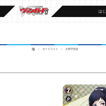
は
ホーム
カードリスト
大和守安定
>
>