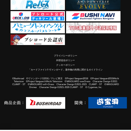
プライバシーポリシー
外部送信ポリシー
クッキーポリシー
「カードファイト!! ヴァンガード」著作物の利用に関するガイドライン
©Bushiroad ©ヴァンガードG2016／テレビ東京 ©Project Vanguard2018 ©Project Vanguard2019/Aichi
Television ©Project Vanguard if/Aichi Television ©VANGUARD overDress Character Design ©2021
CLAMP・ST ©VANGUARD will+Dress Character Design ©2021-2023 CLAMP・ST ©VANGUARD
Divinez Character Design ©2021-2026 CLAMP・ST © Cygames, Inc.