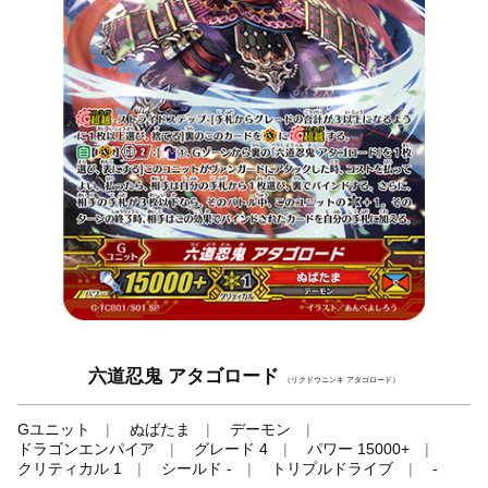
六道忍鬼 アタゴロード
（リクドウニンキ アタゴロード）
Gユニット
ぬばたま
デーモン
ドラゴンエンパイア
グレード 4
パワー 15000+
クリティカル 1
シールド -
トリプルドライブ
-