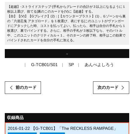
【超越】-ストライドステップ-[手札からグレードの合計が３以上になるように１
枚以上選び、捨てる]裏のこのカードを(V)に【超越】する。
【自】【(V)】【Gブレイク】(2)：[【カウンターブラスト】(1)，Ｇゾーンから裏
の「六道忍鬼 アタゴロード」を１枚選び、表にする]このユニットがヴァンガー
ドにアタックした時、コストを払ってよい。払ったら、相手は自分の手札から１
枚選び、裏でバインドする。さらに、相手の手札が３枚以下なら、そのバトル
中、このユニットのクリティカル＋１。そのターンの終了時、相手はこの効果で
バインドされたカードを自分の手札に加える。
-
G-TCB01/S01
SP
あんべよしろう
前のカード
次のカード
収録商品
2016-01-22
【G-TCB01】「The RECKLESS RAMPAGE」