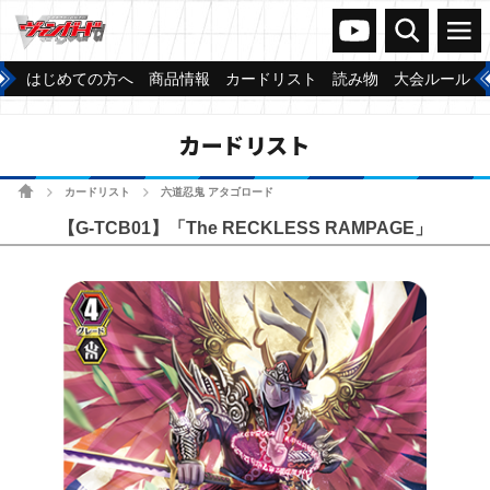
ヴァンガードch
検索
メニュー
はじめての方へ
商品情報
カードリスト
読み物
大会ルール
カードリスト
ホーム
カードリスト
六道忍鬼 アタゴロード
>
>
【G-TCB01】「The RECKLESS RAMPAGE」