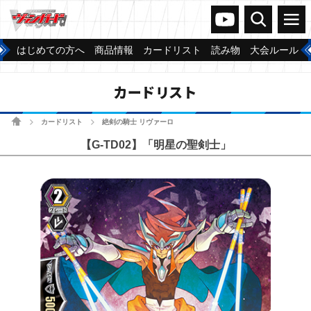
ヴァンガードch
検索
メニュー
はじめての方へ
商品情報
カードリスト
読み物
大会ルール
カードリスト
ホーム
カードリスト
絶剣の騎士 リヴァーロ
>
>
【G-TD02】「明星の聖剣士」