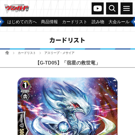
ヴァンガードch
検索
メニュー
はじめての方へ
商品情報
カードリスト
読み物
大会ルール
カードリスト
ホーム
カードリスト
アスリープ・メサイア
>
>
【G-TD05】「宿星の救世竜」