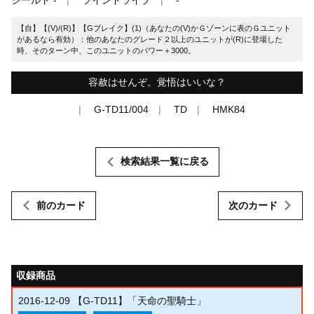
【自】【(V)/(R)】【Gブレイク】(1)（あなたの(V)かＧゾーンに表のＧユニット
があるなら有効）：他のあなたのグレード２以上のユニットが(R)に登場した
時、そのターン中、このユニットのパワー＋3000。
容赦はせんぞ。覚悟はいいな？
G-TD11/004
TD
HMK84
検索結果一覧に戻る
前のカード
次のカード
収録商品
2016-12-09
【G-TD11】「天命の聖騎士」