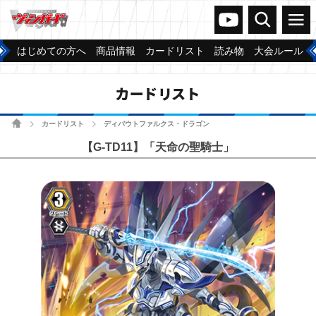
ヴァンガードch
検索
メニュー
はじめての方へ
商品情報
カードリスト
読み物
大会ルール
カードリスト
ホーム
カードリスト
ディバウトファルクス・ドラゴン
>
>
【G-TD11】「天命の聖騎士」