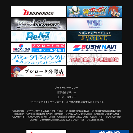
プライバシーポリシー
外部送信ポリシー
クッキーポリシー
「カードファイト!! ヴァンガード」著作物の利用に関するガイドライン
©Bushiroad ©ヴァンガードG2016／テレビ東京 ©Project Vanguard2018 ©Project Vanguard2019/Aichi
Television ©Project Vanguard if/Aichi Television ©VANGUARD overDress Character Design ©2021
CLAMP・ST ©VANGUARD will+Dress Character Design ©2021-2023 CLAMP・ST ©VANGUARD
Divinez Character Design ©2021-2026 CLAMP・ST © Cygames, Inc.