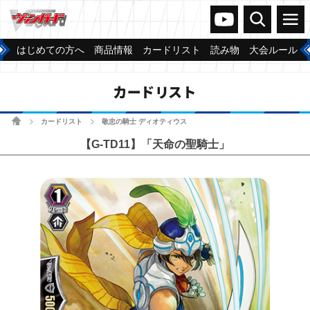
ヴァンガードch
検索
メニュー
はじめての方へ
商品情報
カードリスト
読み物
大会ルール
カードリスト
ホーム
カードリスト
敬忠の騎士 ディオティウス
>
>
【G-TD11】「天命の聖騎士」