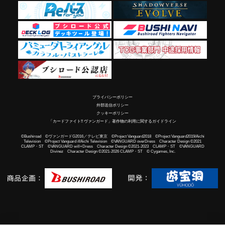
プライバシーポリシー
外部送信ポリシー
クッキーポリシー
「カードファイト!! ヴァンガード」著作物の利用に関するガイドライン
©Bushiroad ©ヴァンガードG2016／テレビ東京 ©Project Vanguard2018 ©Project Vanguard2019/Aichi
Television ©Project Vanguard if/Aichi Television ©VANGUARD overDress Character Design ©2021
CLAMP・ST ©VANGUARD will+Dress Character Design ©2021-2023 CLAMP・ST ©VANGUARD
Divinez Character Design ©2021-2026 CLAMP・ST © Cygames, Inc.