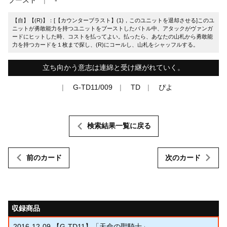
【自】【(R)】：[【カウンターブラスト】(1)，このユニットを退却させる]このユ
ニットが勇敢能力を持つユニットをブーストしたバトル中、アタックがヴァンガ
ードにヒットした時、コストを払ってよい。払ったら、あなたの山札から勇敢能
力を持つカードを１枚まで探し、(R)にコールし、山札をシャッフルする。
立ち向かう意志は連綿と受け継がれていく。
G-TD11/009
TD
ぴよ
検索結果一覧に戻る
前のカード
次のカード
収録商品
2016-12-09
【G-TD11】「天命の聖騎士」