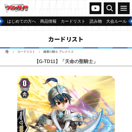
ヴァンガードch
検索
メニュー
はじめての方へ
商品情報
カードリスト
読み物
大会ルール
カードリスト
ホーム
カードリスト
練磨の騎士 アレクトス
>
>
【G-TD11】「天命の聖騎士」