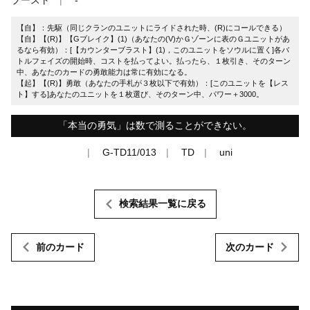
【自】：先駆（同じクランのユニットにライドされた時、(R)にコールできる）
【自】【(R)】【Gブレイク】(1)（あなたの(V)かＧゾーンに表のＧユニットがあ
るなら有効）：[【カウンターブラスト】(1)，このユニットをソウルに置く]各バ
トルフェイズの開始時、コストを払ってよい。払ったら、１枚引き、そのターン
中、あなたのカードの勇敢能力は常に有効になる。
【起】【(R)】勇敢（あなたの手札が３枚以下で有効）：[このユニットを【レス
ト】する]あなたのユニットを１枚選び、そのターン中、パワー＋3000。
「本当の勇気」は数で測ることができない。
G-TD11/013
TD
uni
検索結果一覧に戻る
前のカード
次のカード