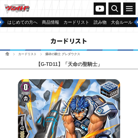
ヴァンガードch
検索
メニュー
はじめての方へ
商品情報
カードリスト
読み物
大会ルール
カードリスト
ホーム
カードリスト
爆砕の騎士 グレダウクス
>
>
【G-TD11】「天命の聖騎士」