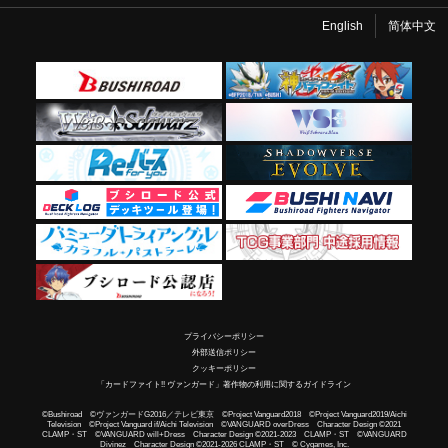
English
简体中文
プライバシーポリシー
外部送信ポリシー
クッキーポリシー
「カードファイト!! ヴァンガード」著作物の利用に関するガイドライン
©Bushiroad ©ヴァンガードG2016／テレビ東京 ©Project Vanguard2018 ©Project Vanguard2019/Aichi
Television ©Project Vanguard if/Aichi Television ©VANGUARD overDress Character Design ©2021
CLAMP・ST ©VANGUARD will+Dress Character Design ©2021-2023 CLAMP・ST ©VANGUARD
Divinez Character Design ©2021-2026 CLAMP・ST © Cygames, Inc.