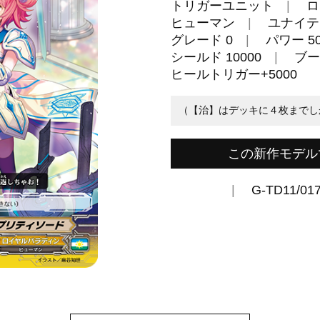
トリガーユニット
ロ
ヒューマン
ユナイテ
グレード 0
パワー 50
シールド 10000
ブー
ヒールトリガー+5000
（【治】はデッキに４枚までし
この新作モデル
G-TD11/01