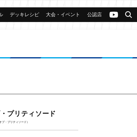
ル
デッキレシピ
大会・イベント
公認店
カード
大会
公認店舗
その他
ヴァンガードch
検索
ブ・プリティソード
オブ・プリティソード）