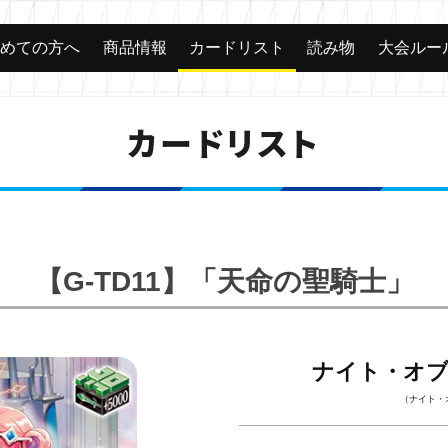
じめての方へ
商品情報
カードリスト
読み物
大会ルー
カードリスト
【G-TD11】「天命の聖騎士」
ナイト・オ
（ナイト・