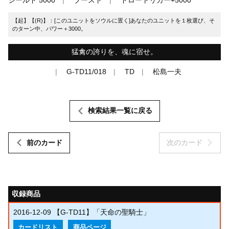
【起】【(R)】：[このユニットをソウルに置く]あなたのユニットを１枚選び、そ
のターン中、パワー＋3000。
猛禽の誇りを、魂に宿せ。
G-TD11/018
TD
松島一夫
検索結果一覧に戻る
前のカード
次のカード
収録商品
2016-12-09
【G-TD11】「天命の聖騎士」
カードリスト
商品ページ