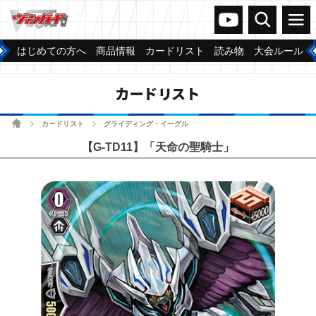
ヴァンガードch
検索
メニュー
はじめての方へ
商品情報
カードリスト
読み物
大会ルール
カードリスト
ホーム
カードリスト
グライディング・イーグル
>
>
【G-TD11】「天命の聖騎士」