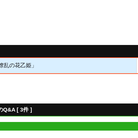
「繚乱の花乙姫」
A [ 3件 ]