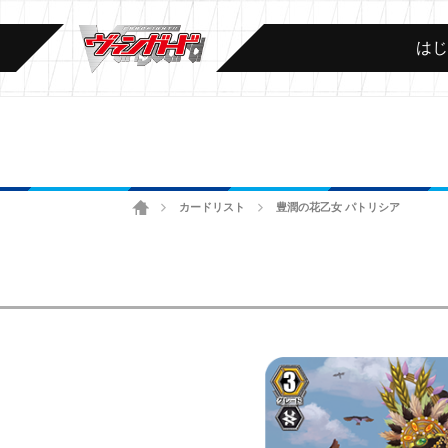
は
ホーム
カードリスト
豊潤の花乙女 パトリシア
>
>