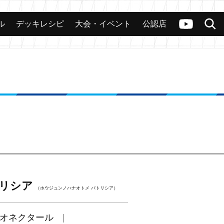
ル
デッキレシピ
大会・イベント
公認店
カード
大会
公認店舗
その他
ヴァンガードch
検索
トリシア
（ホウジュンノハナオトメ パトリシア）
オネクタール