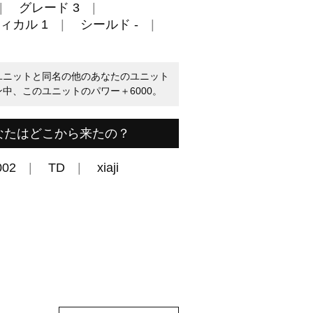
グレード 3
ィカル 1
シールド -
このユニットと同名の他のあなたのユニット
ン中、このユニットのパワー＋6000。
なたはどこから来たの？
002
TD
xiaji