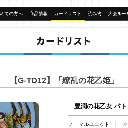
じめての方へ
商品情報
カードリスト
読み物
大会ルー
カードリスト
【G-TD12】「繚乱の花乙姫」
豊潤の花乙女 パ
ノーマルユニット
ネ