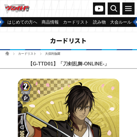
ヴァンガードch
検索
メニュー
はじめての方へ
商品情報
カードリスト
読み物
大会ルール
カードリスト
ホーム
カードリスト
大倶利伽羅
>
>
【G-TTD01】「刀剣乱舞-ONLINE-」