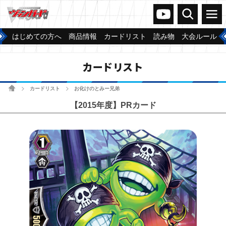
ヴァンガードch
検索
メニュー
はじめての方へ
商品情報
カードリスト
読み物
大会ルール
カードリスト
ホーム
カードリスト
お化けのとみー兄弟
>
>
【2015年度】PRカード