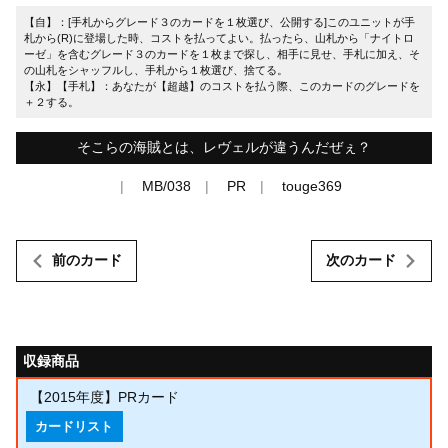
【自】：[手札からグレード３のカードを１枚選び、公開する]このユニットが手
札から(R)に登場した時、コストを払ってよい。払ったら、山札から「ナイトロ
ーゼ」を含むグレード３のカードを１枚まで探し、相手に見せ、手札に加え、そ
の山札をシャッフルし、手札から１枚選び、捨てる。
【永】【手札】：あなたが【超越】のコストを払う際、このカードのグレードを
＋２する。
そこらの海賊とは、レヴェルが違うんだぜぇ？
MB/038
PR
touge369
前のカード
次のカード
収録商品
【2015年度】PRカード
カードリスト