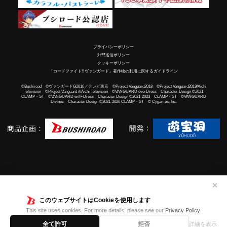
プライバシーポリシー
外部送信ポリシー
クッキーポリシー
「カードファイト!! ヴァンガード」著作物の利用に関するガイドライン
©Bushiroad ©ヴァンガードG2016／テレビ東京 ©Project Vanguard2018 ©Project Vanguard2019/Aichi
Television ©Project Vanguard if/Aichi Television ©VANGUARD overDress Character Design ©2021
CLAMP・ST ©VANGUARD will+Dress Character Design ©2021-2023 CLAMP・ST ©VANGUARD
Divinez Character Design ©2021-2026 CLAMP・ST © Cygames, Inc.
✕
このウェブサイトはCookieを使用します
This site uses cookies. For more details, please see our
Privacy Policy
.
全て許可
拒否
詳細を表示