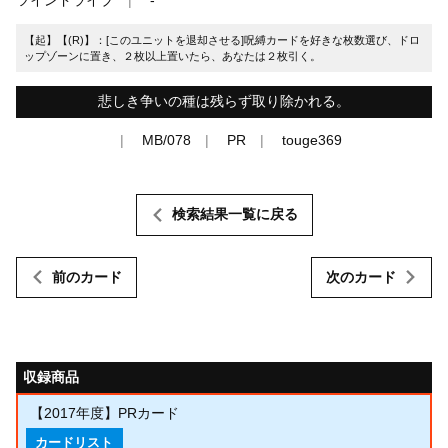
【起】【(R)】：[このユニットを退却させる]呪縛カードを好きな枚数選び、ドロ
ップゾーンに置き、２枚以上置いたら、あなたは２枚引く。
悲しき争いの種は残らず取り除かれる。
MB/078
PR
touge369
検索結果一覧に戻る
前のカード
次のカード
収録商品
【2017年度】PRカード
カードリスト