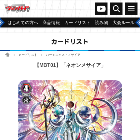
ヴァンガードch
検索
メニュー
はじめての方へ
商品情報
カードリスト
読み物
大会ルール
カードリスト
ホーム
カードリスト
ハーモニクス・メサイア
>
>
【MBT01】「ネオンメサイア」