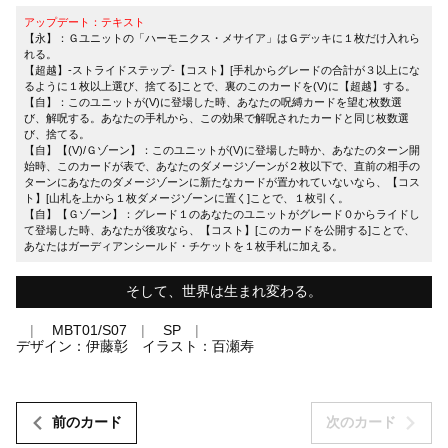
アップデート：テキスト
【永】：Ｇユニットの「ハーモニクス・メサイア」はＧデッキに１枚だけ入れら
れる。
【超越】-ストライドステップ-【コスト】[手札からグレードの合計が３以上にな
るように１枚以上選び、捨てる]ことで、裏のこのカードを(V)に【超越】する。
【自】：このユニットが(V)に登場した時、あなたの呪縛カードを望む枚数選
び、解呪する。あなたの手札から、この効果で解呪されたカードと同じ枚数選
び、捨てる。
【自】【(V)/Ｇゾーン】：このユニットが(V)に登場した時か、あなたのターン開
始時、このカードが表で、あなたのダメージゾーンが２枚以下で、直前の相手の
ターンにあなたのダメージゾーンに新たなカードが置かれていないなら、【コス
ト】[山札を上から１枚ダメージゾーンに置く]ことで、１枚引く。
【自】【Ｇゾーン】：グレード１のあなたのユニットがグレード０からライドし
て登場した時、あなたが後攻なら、【コスト】[このカードを公開する]ことで、
あなたはガーディアンシールド・チケットを１枚手札に加える。
そして、世界は生まれ変わる。
MBT01/S07
SP
デザイン：伊藤彰 イラスト：百瀬寿
前のカード
次のカード