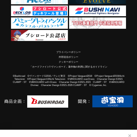
プライバシーポリシー
外部送信ポリシー
クッキーポリシー
「カードファイト!! ヴァンガード」著作物の利用に関するガイドライン
©Bushiroad ©ヴァンガードG2016／テレビ東京 ©Project Vanguard2018 ©Project Vanguard2019/Aichi
Television ©Project Vanguard if/Aichi Television ©VANGUARD overDress Character Design ©2021
CLAMP・ST ©VANGUARD will+Dress Character Design ©2021-2023 CLAMP・ST ©VANGUARD
Divinez Character Design ©2021-2026 CLAMP・ST © Cygames, Inc.
✕