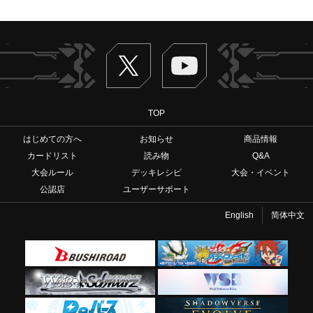
Twitter
ヴァンガードch
TOP
はじめての方へ
お知らせ
商品情報
カードリスト
読み物
Q&A
大会ルール
デッキレシピ
大会・イベント
公認店
ユーザーサポート
English
简体中文