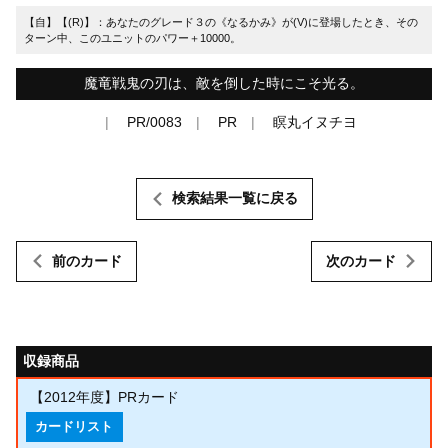
【自】【(R)】：あなたのグレード３の《なるかみ》が(V)に登場したとき、その
ターン中、このユニットのパワー＋10000。
魔竜戦鬼の刃は、敵を倒した時にこそ光る。
PR/0083
PR
瞑丸イヌチヨ
検索結果一覧に戻る
前のカード
次のカード
収録商品
【2012年度】PRカード
カードリスト