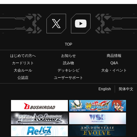
Twitter
ヴァンガードch
TOP
はじめての方へ
お知らせ
商品情報
カードリスト
読み物
Q&A
大会ルール
デッキレシピ
大会・イベント
公認店
ユーザーサポート
English
简体中文