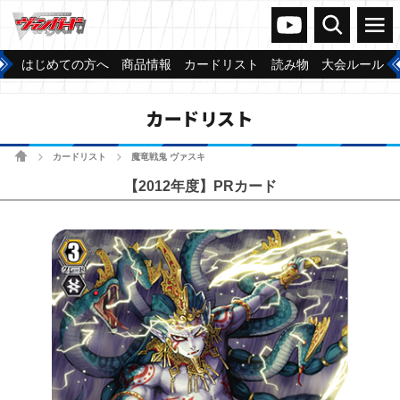
ヴァンガードch
検索
メニュー
はじめての方へ
商品情報
カードリスト
読み物
大会ルール
カードリスト
ホーム
カードリスト
魔竜戦鬼 ヴァスキ
>
>
【2012年度】PRカード