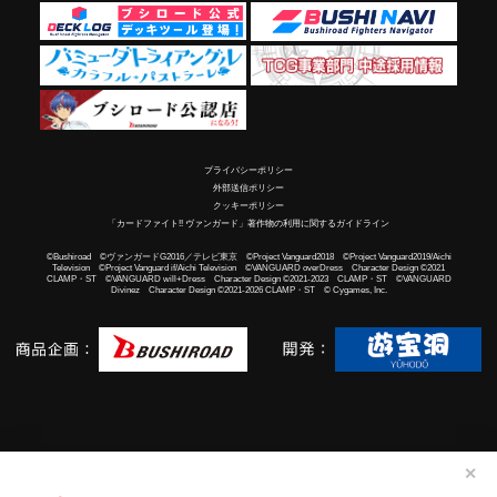
プライバシーポリシー
外部送信ポリシー
クッキーポリシー
「カードファイト!! ヴァンガード」著作物の利用に関するガイドライン
©Bushiroad ©ヴァンガードG2016／テレビ東京 ©Project Vanguard2018 ©Project Vanguard2019/Aichi
Television ©Project Vanguard if/Aichi Television ©VANGUARD overDress Character Design ©2021
CLAMP・ST ©VANGUARD will+Dress Character Design ©2021-2023 CLAMP・ST ©VANGUARD
Divinez Character Design ©2021-2026 CLAMP・ST © Cygames, Inc.
✕