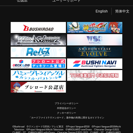
公認店
ユーザーサポート
English
简体中文
プライバシーポリシー
外部送信ポリシー
クッキーポリシー
「カードファイト!! ヴァンガード」著作物の利用に関するガイドライン
©Bushiroad ©ヴァンガードG2016／テレビ東京 ©Project Vanguard2018 ©Project Vanguard2019/Aichi
Television ©Project Vanguard if/Aichi Television ©VANGUARD overDress Character Design ©2021
CLAMP・ST ©VANGUARD will+Dress Character Design ©2021-2023 CLAMP・ST ©VANGUARD