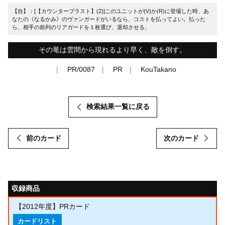
【自】：[【カウンターブラスト】(2)]このユニットが(V)か(R)に登場した時、あ
なたの《なるかみ》のヴァンガードがいるなら、コストを払ってよい。払った
ら、相手の前列のリアガードを１枚選び、退却させる。
その竜は雲間から現れるより早く、敵を倒す。
PR/0087
PR
KouTakano
検索結果一覧に戻る
前のカード
次のカード
収録商品
【2012年度】PRカード
カードリスト