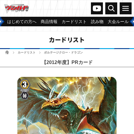
ヴァンガードch
検索
メニュー
はじめての方へ
商品情報
カードリスト
読み物
大会ルール
カードリスト
ホーム
カードリスト
ボルテージクロー・ドラゴン
>
>
【2012年度】PRカード