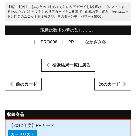
【起】【(V)】：[あなたの《むらくも》のリアガードを1枚選び、【レスト】す
る]あなたの《むらくも》のリアガードを１枚選び、山札の下に置き、そのユニッ
トと同名のユニットを１枚選び、そのターン中、パワー＋5000。
現世は数多の夢の如し……。
PR/0098
PR
なかざき冬
検索結果一覧に戻る
前のカード
次のカード
収録商品
【2012年度】PRカード
カードリスト