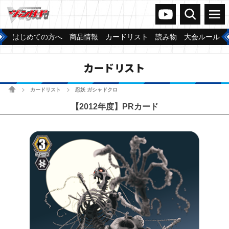
ヴァンガードch
検索
メニュー
はじめての方へ
商品情報
カードリスト
読み物
大会ルール
カードリスト
ホーム
カードリスト
忍妖 ガシャドクロ
>
>
【2012年度】PRカード