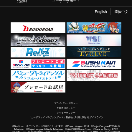
公認店
ユーザーサポート
English
简体中文
プライバシーポリシー
外部送信ポリシー
クッキーポリシー
「カードファイト!! ヴァンガード」著作物の利用に関するガイドライン
©Bushiroad ©ヴァンガードG2016／テレビ東京 ©Project Vanguard2018 ©Project Vanguard2019/Aichi
Television ©Project Vanguard if/Aichi Television ©VANGUARD overDress Character Design ©2021