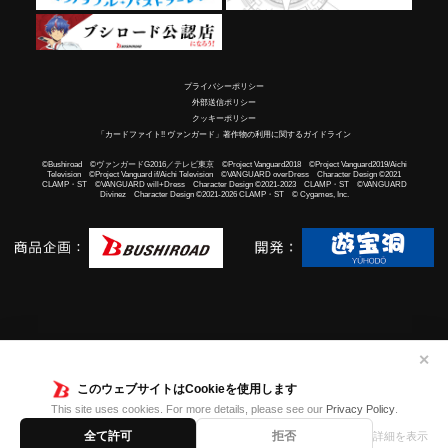
プライバシーポリシー
外部送信ポリシー
クッキーポリシー
「カードファイト!! ヴァンガード」著作物の利用に関するガイドライン
©Bushiroad ©ヴァンガードG2016／テレビ東京 ©Project Vanguard2018 ©Project Vanguard2019/Aichi
Television ©Project Vanguard if/Aichi Television ©VANGUARD overDress Character Design ©2021
CLAMP・ST ©VANGUARD will+Dress Character Design ©2021-2023 CLAMP・ST ©VANGUARD
Divinez Character Design ©2021-2026 CLAMP・ST © Cygames, Inc.
✕
このウェブサイトはCookieを使用します
This site uses cookies. For more details, please see our
Privacy Policy
.
全て許可
拒否
詳細を表示