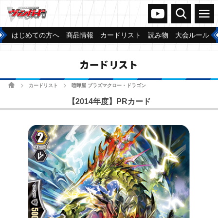
ヴァンガードch
検索
メニュー
はじめての方へ
商品情報
カードリスト
読み物
大会ルール
カードリスト
ホーム
カードリスト
喧嘩屋 プラズマクロー・ドラゴン
>
>
【2014年度】PRカード