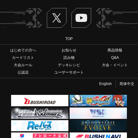
Twitter
ヴァンガードch
TOP
はじめての方へ
お知らせ
商品情報
カードリスト
読み物
Q&A
大会ルール
デッキレシピ
大会・イベント
公認店
ユーザーサポート
English
简体中文