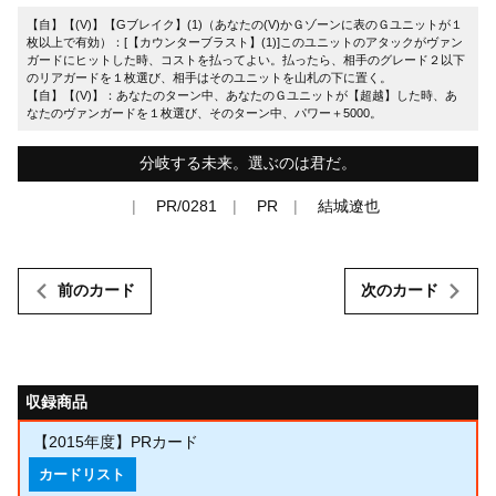
【自】【(V)】【Gブレイク】(1)（あなたの(V)かＧゾーンに表のＧユニットが１
枚以上で有効）：[【カウンターブラスト】(1)]このユニットのアタックがヴァン
ガードにヒットした時、コストを払ってよい。払ったら、相手のグレード２以下
のリアガードを１枚選び、相手はそのユニットを山札の下に置く。
【自】【(V)】：あなたのターン中、あなたのＧユニットが【超越】した時、あ
なたのヴァンガードを１枚選び、そのターン中、パワー＋5000。
分岐する未来。選ぶのは君だ。
PR/0281
PR
結城遼也
前のカード
次のカード
収録商品
【2015年度】PRカード
カードリスト