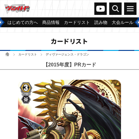
ヴァンガードch
検索
メニュー
はじめての方へ
商品情報
カードリスト
読み物
大会ルール
カードリスト
ホーム
カードリスト
ディヴァージェンス・ドラゴン
>
>
【2015年度】PRカード