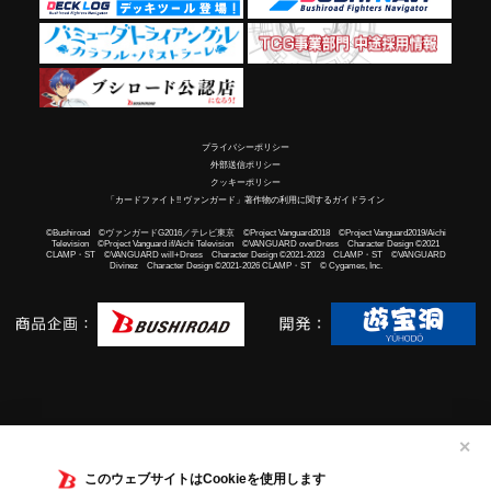
プライバシーポリシー
外部送信ポリシー
クッキーポリシー
「カードファイト!! ヴァンガード」著作物の利用に関するガイドライン
©Bushiroad ©ヴァンガードG2016／テレビ東京 ©Project Vanguard2018 ©Project Vanguard2019/Aichi
Television ©Project Vanguard if/Aichi Television ©VANGUARD overDress Character Design ©2021
CLAMP・ST ©VANGUARD will+Dress Character Design ©2021-2023 CLAMP・ST ©VANGUARD
Divinez Character Design ©2021-2026 CLAMP・ST © Cygames, Inc.
✕
このウェブサイトはCookieを使用します