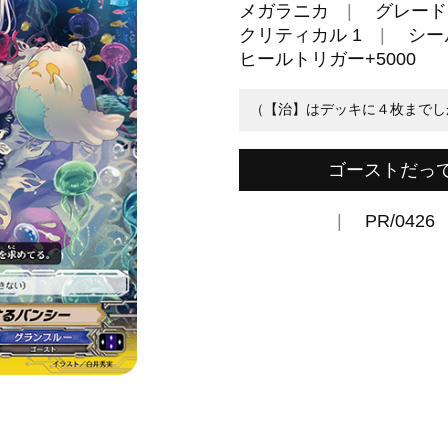
メガラニカ
グレード 
クリティカル 1
シール
ヒールトリガー+5000
（【治】はデッキに４枚までし
ゴーストだっ
PR/0426