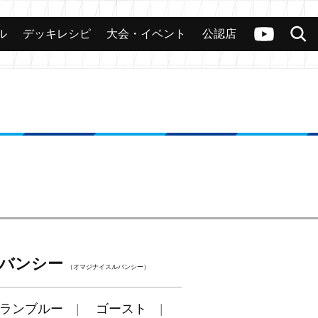
ル
デッキレシピ
大会・イベント
公認店
カード
大会
公認店舗
その他
ヴァンガードch
検索
バンシー
（オマジナイスルバンシー）
ランブルー
ゴースト