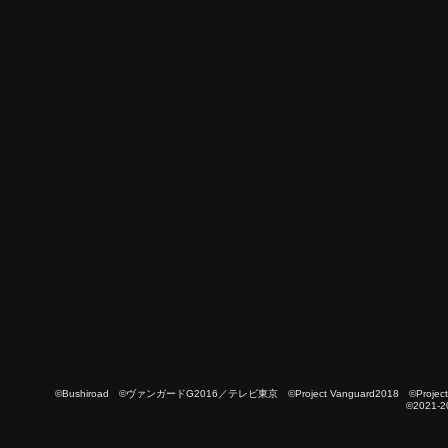
©Bushiroad ©ヴァンガードG2016／テレビ東京 ©Project Vanguard2018 ©Project Vanguard
©2021-2