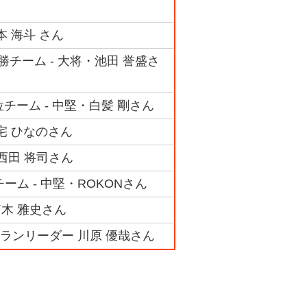
本 海斗 さん
勝チーム - 大将・池田 誉盛さ
チーム - 中堅・白髪 剛さん
宅 ひなのさん
西田 将司さん
ーム - 中堅・ROKONさん
笛木 雅史さん
ランリーダー 川原 優哉さん