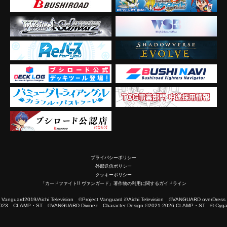
プライバシーポリシー
外部送信ポリシー
クッキーポリシー
「カードファイト!! ヴァンガード」著作物の利用に関するガイドライン
2019/Aichi Television ©Project Vanguard if/Aichi Television ©VANGUARD overDress
023 CLAMP・ST ©VANGUARD Divinez Character Design ©2021-2026 CLAMP・ST © Cygam