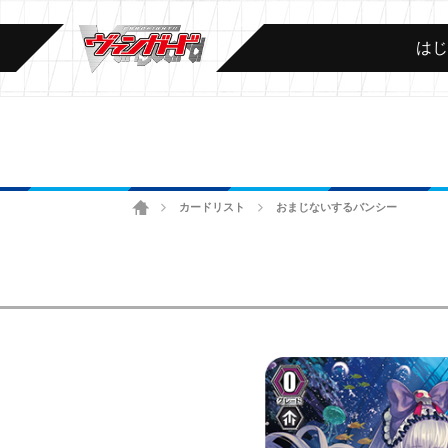
は
ホーム
カードリスト
おまじないするバンシー
>
>