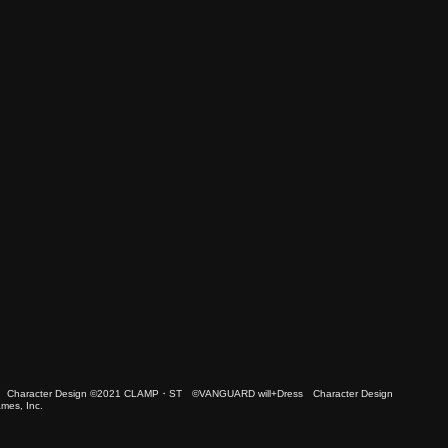
 Character Design ©2021 CLAMP・ST ©VANGUARD will+Dress Character Design
es, Inc.