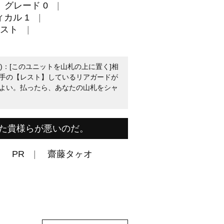
グレード 0
カル 1
スト
1)：[このユニットを山札の上に置く]相
手の【レスト】しているリアガードが
よい。払ったら、あなたの山札をシャ
た貴様らが悪いのだ。
PR
齋藤タヶオ