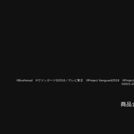
©Bushiroad ©ヴァンガードG2016／テレビ東京 ©Project Vanguard2018 ©Project Vanguard
©2021-2