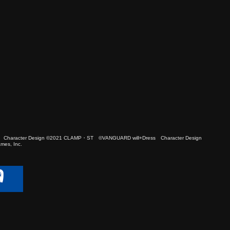
 Character Design ©2021 CLAMP・ST ©VANGUARD will+Dress Character Design
es, Inc.