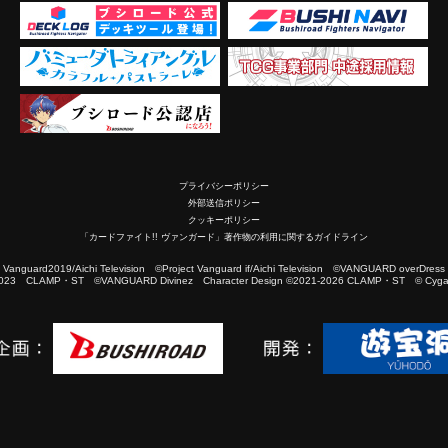
プライバシーポリシー
外部送信ポリシー
クッキーポリシー
「カードファイト!! ヴァンガード」著作物の利用に関するガイドライン
2019/Aichi Television ©Project Vanguard if/Aichi Television ©VANGUARD overDress
023 CLAMP・ST ©VANGUARD Divinez Character Design ©2021-2026 CLAMP・ST © Cygam