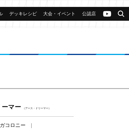
ル
デッキレシピ
大会・イベント
公認店
カード
大会
公認店舗
その他
ヴァンガードch
検索
リーマー
（アース・ドリーマー）
ガコロニー