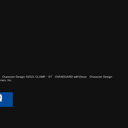
 Character Design ©2021 CLAMP・ST ©VANGUARD will+Dress Character Design
es, Inc.