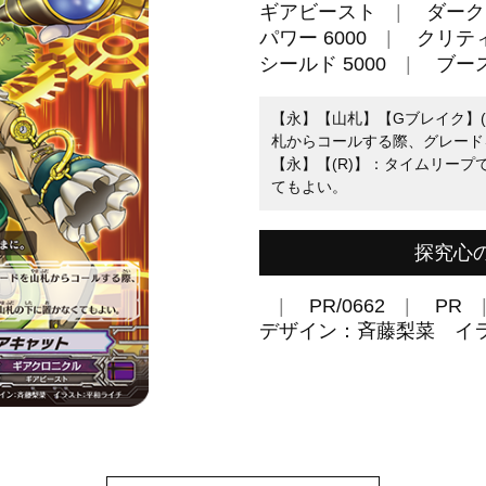
ギアビースト
ダーク
パワー 6000
クリティ
シールド 5000
ブー
【永】【山札】【Gブレイク】(
札からコールする際、グレード
【永】【(R)】：タイムリー
てもよい。
探究心
PR/0662
PR
デザイン：斉藤梨菜 イ