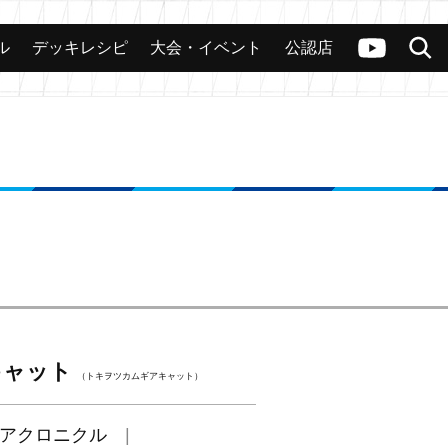
ル
デッキレシピ
大会・イベント
公認店
カード
大会
公認店舗
その他
ヴァンガードch
検索
キャット
（トキヲツカムギアキャット）
アクロニクル