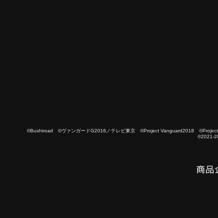
©Bushiroad ©ヴァンガードG2016／テレビ東京 ©Project Vanguard2018 ©Project Vanguard
©2021-2