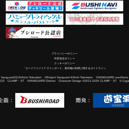
プライバシーポリシー
外部送信ポリシー
クッキーポリシー
「カードファイト!! ヴァンガード」著作物の利用に関するガイドライン
2019/Aichi Television ©Project Vanguard if/Aichi Television ©VANGUARD overDress
023 CLAMP・ST ©VANGUARD Divinez Character Design ©2021-2026 CLAMP・ST © Cygam