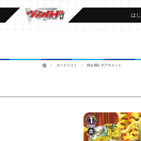
は
ホーム
カードリスト
時を掴むギアキャット
>
>