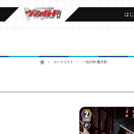
は
ホーム
カードリスト
一色日和-朧月夜-
>
>