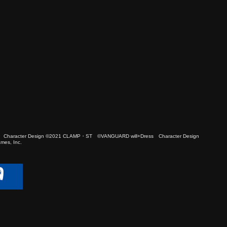
 Character Design ©2021 CLAMP・ST ©VANGUARD will+Dress Character Design
es, Inc.