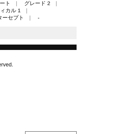
ート
グレード 2
ィカル 1
ターセプト
-
erved.