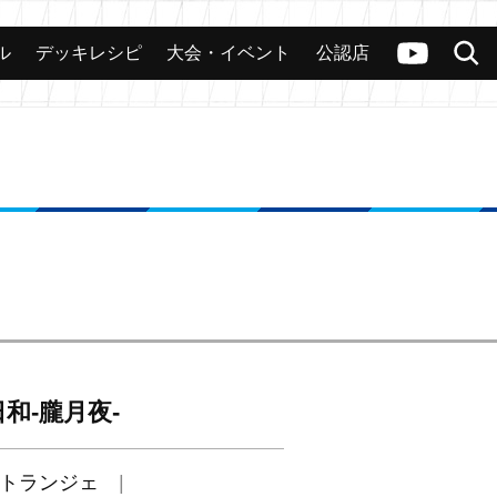
ル
デッキレシピ
大会・イベント
公認店
カード
大会
公認店舗
その他
ヴァンガードch
検索
和-朧月夜-
トランジェ