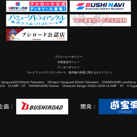
プライバシーポリシー
外部送信ポリシー
クッキーポリシー
「カードファイト!! ヴァンガード」著作物の利用に関するガイドライン
2019/Aichi Television ©Project Vanguard if/Aichi Television ©VANGUARD overDress
023 CLAMP・ST ©VANGUARD Divinez Character Design ©2021-2026 CLAMP・ST © Cygam