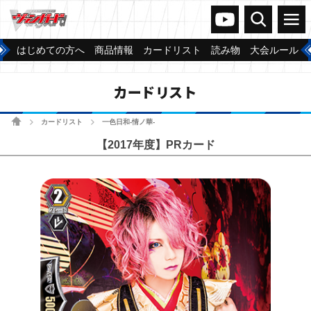
ヴァンガードch
検索
メニュー
はじめての方へ
商品情報
カードリスト
読み物
大会ルール
カードリスト
ホーム
カードリスト
一色日和-情ノ華-
>
>
【2017年度】PRカード