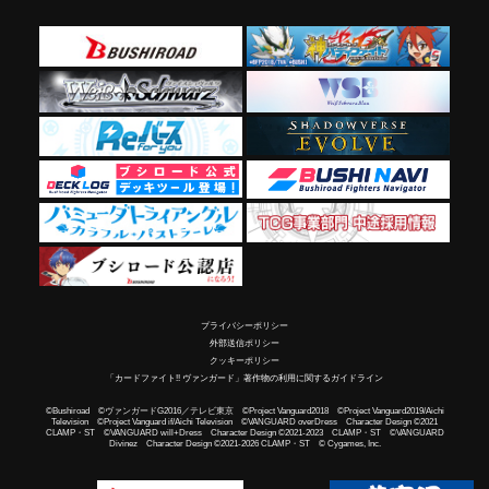
プライバシーポリシー
外部送信ポリシー
クッキーポリシー
「カードファイト!! ヴァンガード」著作物の利用に関するガイドライン
©Bushiroad ©ヴァンガードG2016／テレビ東京 ©Project Vanguard2018 ©Project Vanguard2019/Aichi
Television ©Project Vanguard if/Aichi Television ©VANGUARD overDress Character Design ©2021
CLAMP・ST ©VANGUARD will+Dress Character Design ©2021-2023 CLAMP・ST ©VANGUARD
Divinez Character Design ©2021-2026 CLAMP・ST © Cygames, Inc.