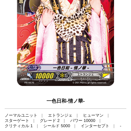
一色日和-情ノ華-
ノーマルユニット
エトランジェ
ヒューマン
スターゲート
グレード 2
パワー 10000
クリティカル 1
シールド 5000
インターセプト
-