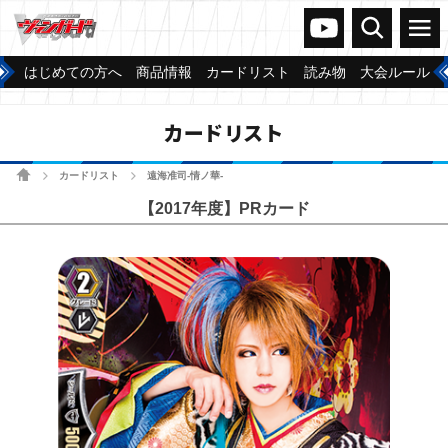
ヴァンガードch
検索
メニュー
はじめての方へ
商品情報
カードリスト
読み物
大会ルール
カードリスト
ホーム
カードリスト
遠海准司-情ノ華-
>
>
【2017年度】PRカード