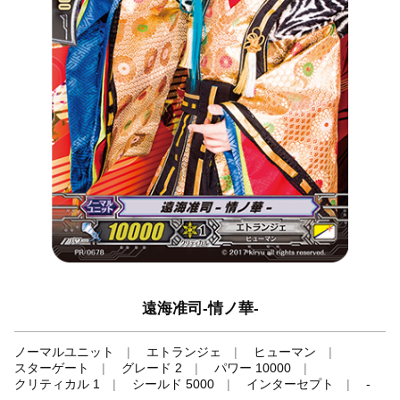
遠海准司-情ノ華-
ノーマルユニット
エトランジェ
ヒューマン
スターゲート
グレード 2
パワー 10000
クリティカル 1
シールド 5000
インターセプト
-