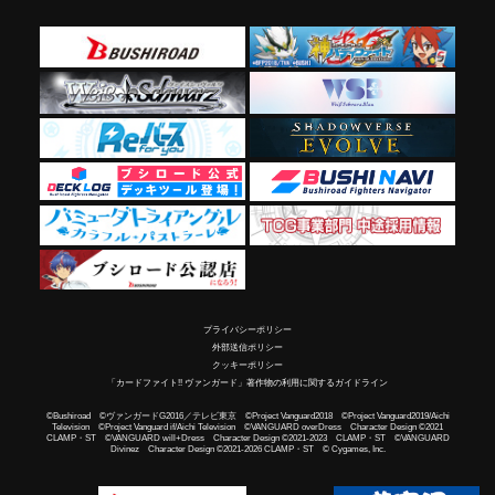
プライバシーポリシー
外部送信ポリシー
クッキーポリシー
「カードファイト!! ヴァンガード」著作物の利用に関するガイドライン
©Bushiroad ©ヴァンガードG2016／テレビ東京 ©Project Vanguard2018 ©Project Vanguard2019/Aichi
Television ©Project Vanguard if/Aichi Television ©VANGUARD overDress Character Design ©2021
CLAMP・ST ©VANGUARD will+Dress Character Design ©2021-2023 CLAMP・ST ©VANGUARD
Divinez Character Design ©2021-2026 CLAMP・ST © Cygames, Inc.