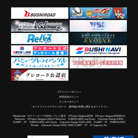
プライバシーポリシー
外部送信ポリシー
クッキーポリシー
「カードファイト!! ヴァンガード」著作物の利用に関するガイドライン
©Bushiroad ©ヴァンガードG2016／テレビ東京 ©Project Vanguard2018 ©Project Vanguard2019/Aichi
Television ©Project Vanguard if/Aichi Television ©VANGUARD overDress Character Design ©2021
CLAMP・ST ©VANGUARD will+Dress Character Design ©2021-2023 CLAMP・ST ©VANGUARD
Divinez Character Design ©2021-2026 CLAMP・ST © Cygames, Inc.