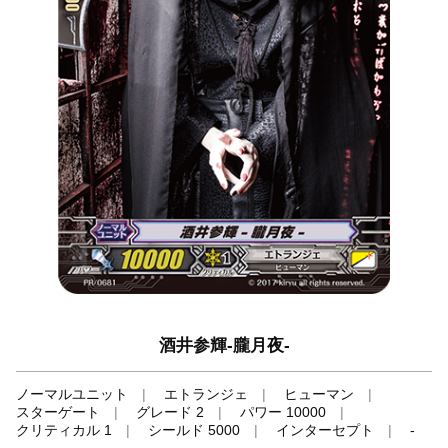
酒井参輝-朧月夜-
ノーマルユニット
エトランジェ
ヒューマン
スターゲート
グレード 2
パワー 10000
クリティカル 1
シールド 5000
インターセプト
-