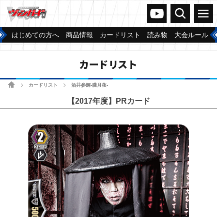
ヴァンガードch
検索
メニュー
はじめての方へ
商品情報
カードリスト
読み物
大会ルール
カードリスト
ホーム
カードリスト
酒井参輝-朧月夜-
>
>
【2017年度】PRカード