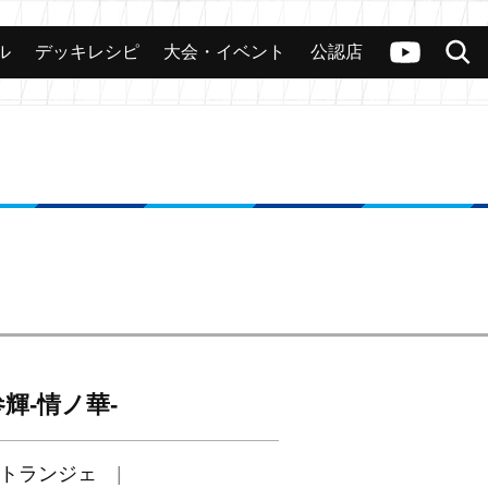
ル
デッキレシピ
大会・イベント
公認店
カード
大会
公認店舗
その他
ヴァンガードch
検索
輝-情ノ華-
トランジェ