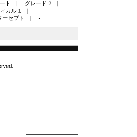
ート
グレード 2
ィカル 1
ターセプト
-
erved.