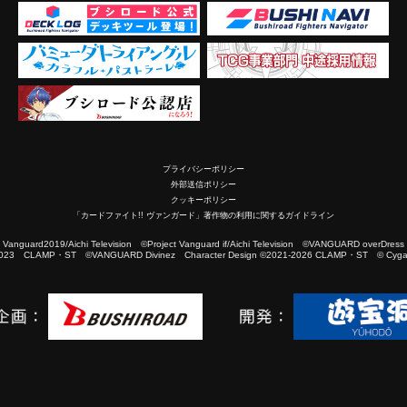
プライバシーポリシー
外部送信ポリシー
クッキーポリシー
「カードファイト!! ヴァンガード」著作物の利用に関するガイドライン
2019/Aichi Television ©Project Vanguard if/Aichi Television ©VANGUARD overDress
023 CLAMP・ST ©VANGUARD Divinez Character Design ©2021-2026 CLAMP・ST © Cygam