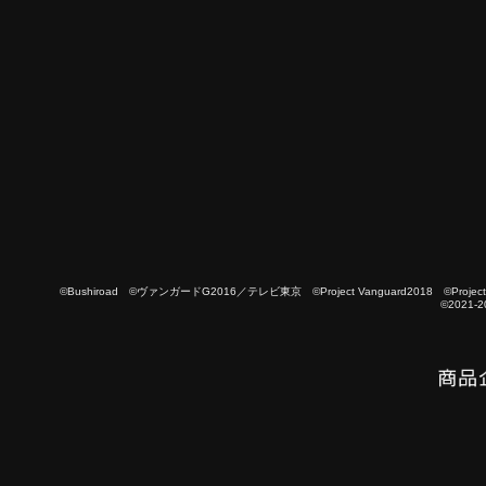
©Bushiroad ©ヴァンガードG2016／テレビ東京 ©Project Vanguard2018 ©Project Vanguard
©2021-2