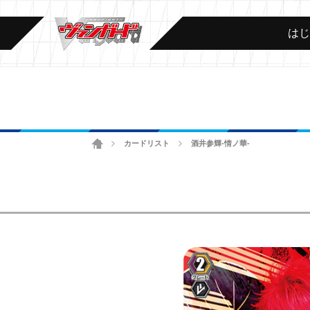
は
ホーム
カードリスト
酒井参輝-情ノ華-
>
>