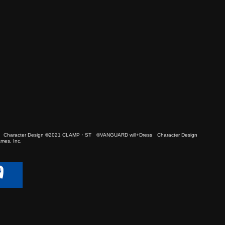
 Character Design ©2021 CLAMP・ST ©VANGUARD will+Dress Character Design
es, Inc.