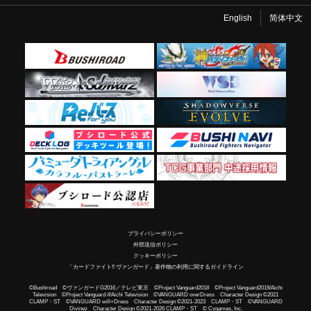
English
简体中文
プライバシーポリシー
外部送信ポリシー
クッキーポリシー
「カードファイト!! ヴァンガード」著作物の利用に関するガイドライン
©Bushiroad ©ヴァンガードG2016／テレビ東京 ©Project Vanguard2018 ©Project Vanguard2019/Aichi
Television ©Project Vanguard if/Aichi Television ©VANGUARD overDress Character Design ©2021
CLAMP・ST ©VANGUARD will+Dress Character Design ©2021-2023 CLAMP・ST ©VANGUARD
Divinez Character Design ©2021-2026 CLAMP・ST © Cygames, Inc.