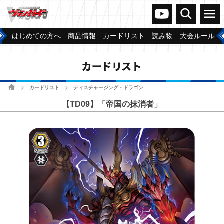
ヴァンガードch
検索
メニュー
はじめての方へ
商品情報
カードリスト
読み物
大会ルール
カードリスト
ホーム
カードリスト
ディスチャージング・ドラゴン
>
>
【TD09】「帝国の抹消者」