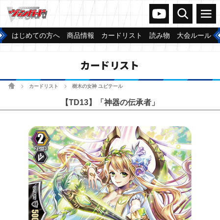
ヴァンガードch
検索
メニュー
はじめての方へ
商品情報
カードリスト
読み物
大会ルール
カードリスト
ホーム
カードリスト
樹木の女神 ユピテール
>
>
【TD13】「神器の伝承者」