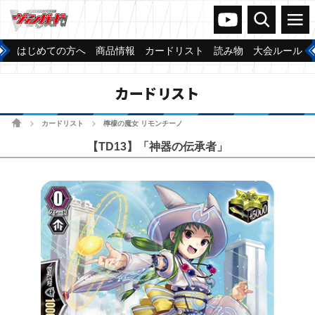
ヴァンガードch
検索
メニュー
はじめての方へ
商品情報
カードリスト
読み物
大会ルール
カードリスト
ホーム
カードリスト
檸檬の魔女 リモンチーノ
>
>
【TD13】「神器の伝承者」