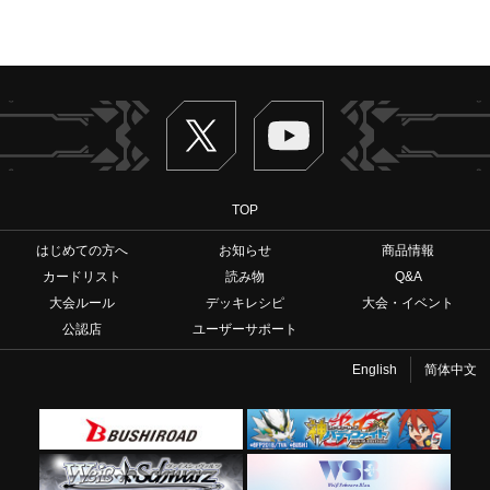
Twitter
ヴァンガードch
TOP
はじめての方へ
お知らせ
商品情報
カードリスト
読み物
Q&A
大会ルール
デッキレシピ
大会・イベント
公認店
ユーザーサポート
English
简体中文