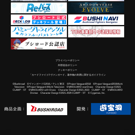
プライバシーポリシー
外部送信ポリシー
クッキーポリシー
「カードファイト!! ヴァンガード」著作物の利用に関するガイドライン
©Bushiroad ©ヴァンガードG2016／テレビ東京 ©Project Vanguard2018 ©Project Vanguard2019/Aichi
Television ©Project Vanguard if/Aichi Television ©VANGUARD overDress Character Design ©2021
CLAMP・ST ©VANGUARD will+Dress Character Design ©2021-2023 CLAMP・ST ©VANGUARD
Divinez Character Design ©2021-2026 CLAMP・ST © Cygames, Inc.