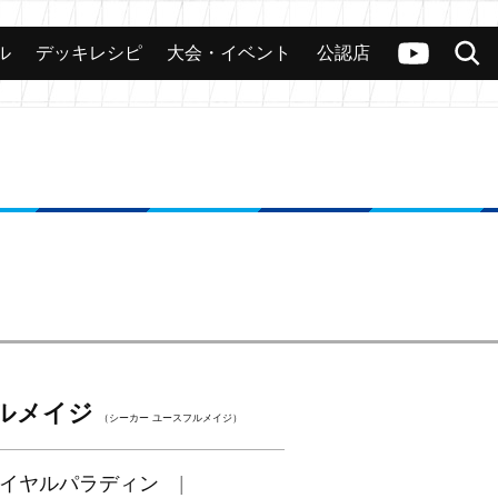
ル
デッキレシピ
大会・イベント
公認店
カード
大会
公認店舗
その他
ヴァンガードch
検索
ルメイジ
（シーカー ユースフルメイジ）
イヤルパラディン