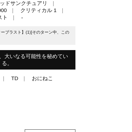
ッドサンクチュアリ
00
クリティカル 1
スト
-
ンターブラスト】(1)]そのターン中、この
、大いなる可能性を秘めてい
る。
TD
おにねこ