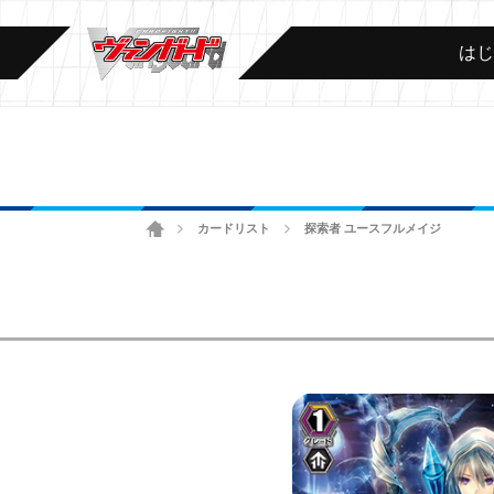
は
ホーム
カードリスト
探索者 ユースフルメイジ
>
>