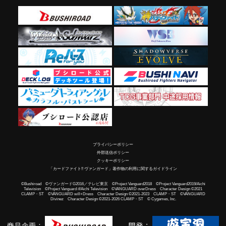
プライバシーポリシー
外部送信ポリシー
クッキーポリシー
「カードファイト!! ヴァンガード」著作物の利用に関するガイドライン
©Bushiroad ©ヴァンガードG2016／テレビ東京 ©Project Vanguard2018 ©Project Vanguard2019/Aichi
Television ©Project Vanguard if/Aichi Television ©VANGUARD overDress Character Design ©2021
CLAMP・ST ©VANGUARD will+Dress Character Design ©2021-2023 CLAMP・ST ©VANGUARD
Divinez Character Design ©2021-2026 CLAMP・ST © Cygames, Inc.