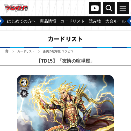
ヴァンガードch
検索
メニュー
はじめての方へ
商品情報
カードリスト
読み物
大会ルール
カードリスト
ホーム
カードリスト
豪腕の喧嘩屋 コウヒコ
>
>
【TD15】「友情の喧嘩屋」