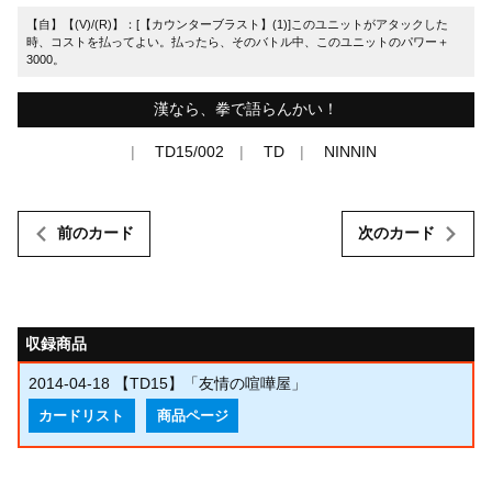
【自】【(V)/(R)】：[【カウンターブラスト】(1)]このユニットがアタックした
時、コストを払ってよい。払ったら、そのバトル中、このユニットのパワー＋
3000。
漢なら、拳で語らんかい！
TD15/002
TD
NINNIN
前のカード
次のカード
収録商品
2014-04-18
【TD15】「友情の喧嘩屋」
カードリスト
商品ページ