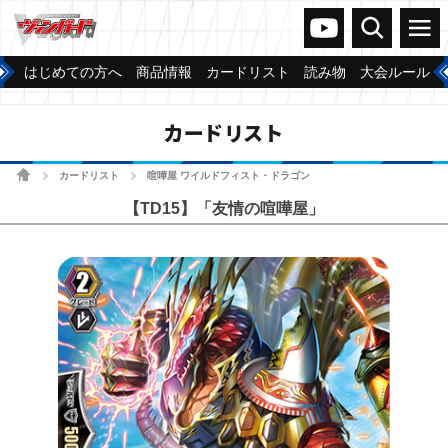
ヴァンガードch
検索
メニュー
はじめての方へ
商品情報
カードリスト
読み物
大会ルール
カードリスト
ホーム
カードリスト
喧嘩屋 ワイルドフィスト・ドラゴン
>
>
【TD15】「友情の喧嘩屋」