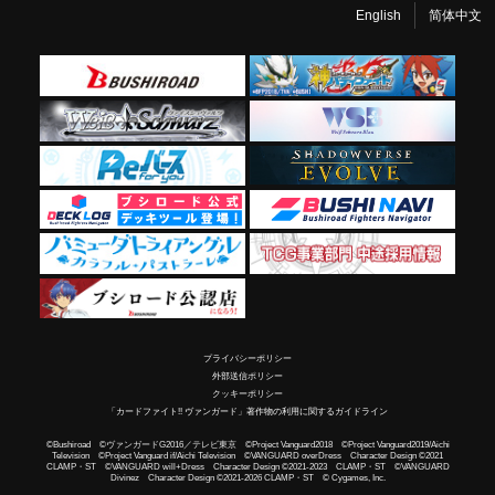
English
简体中文
プライバシーポリシー
外部送信ポリシー
クッキーポリシー
「カードファイト!! ヴァンガード」著作物の利用に関するガイドライン
©Bushiroad ©ヴァンガードG2016／テレビ東京 ©Project Vanguard2018 ©Project Vanguard2019/Aichi
Television ©Project Vanguard if/Aichi Television ©VANGUARD overDress Character Design ©2021
CLAMP・ST ©VANGUARD will+Dress Character Design ©2021-2023 CLAMP・ST ©VANGUARD
Divinez Character Design ©2021-2026 CLAMP・ST © Cygames, Inc.