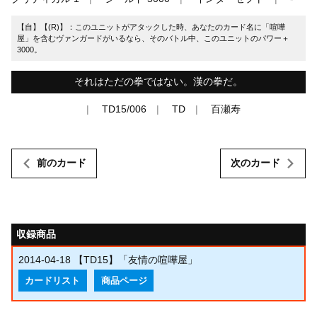
【自】【(R)】：このユニットがアタックした時、あなたのカード名に「喧嘩
屋」を含むヴァンガードがいるなら、そのバトル中、このユニットのパワー＋
3000。
それはただの拳ではない。漢の拳だ。
TD15/006
TD
百瀬寿
前のカード
次のカード
収録商品
2014-04-18
【TD15】「友情の喧嘩屋」
カードリスト
商品ページ