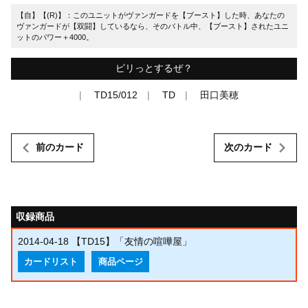
【自】【(R)】：このユニットがヴァンガードを【ブースト】した時、あなたの
ヴァンガードが【双闘】しているなら、そのバトル中、【ブースト】されたユニ
ットのパワー＋4000。
ピリっとするぜ？
TD15/012
TD
田口美穂
前のカード
次のカード
収録商品
2014-04-18
【TD15】「友情の喧嘩屋」
カードリスト
商品ページ