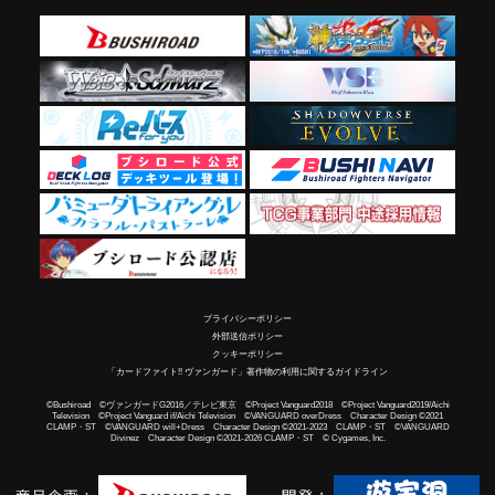
プライバシーポリシー
外部送信ポリシー
クッキーポリシー
「カードファイト!! ヴァンガード」著作物の利用に関するガイドライン
©Bushiroad ©ヴァンガードG2016／テレビ東京 ©Project Vanguard2018 ©Project Vanguard2019/Aichi
Television ©Project Vanguard if/Aichi Television ©VANGUARD overDress Character Design ©2021
CLAMP・ST ©VANGUARD will+Dress Character Design ©2021-2023 CLAMP・ST ©VANGUARD
Divinez Character Design ©2021-2026 CLAMP・ST © Cygames, Inc.