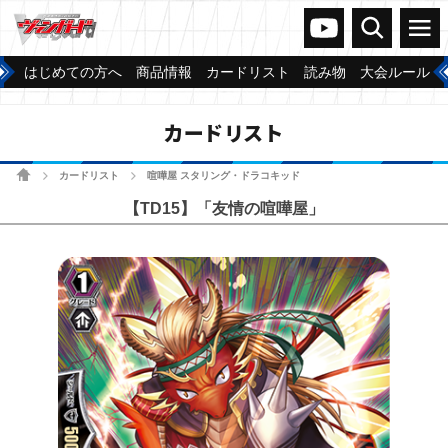
ヴァンガードch
検索
メニュー
はじめての方へ
商品情報
カードリスト
読み物
大会ルール
カードリスト
ホーム
カードリスト
喧嘩屋 スタリング・ドラコキッド
>
>
【TD15】「友情の喧嘩屋」