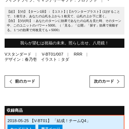
【起】【(V)】【ターン1回】：【コスト】[【カウンターブラスト】(1)]すること
で、１枚引き、あなたの山札を上から１枚見て、山札の上か下に置く。
【自】【(V)/(R)】：あなたのターンに効果であなたの山札を見た時、そのターン
中、このユニットのパワー＋5000。（「見る」「公開」「探す」効果で発動す
る。１つの効果で何枚見ても＋5000）
我らが望むは祝福の未来。照らし出せ、八咫鏡！
Vスタンダード
V-BT01/007
RRR
デザイン：春乃壱 イラスト：タダ
前のカード
次のカード
収録商品
2018-05-25
【V-BT01】 「結成！チームQ4」