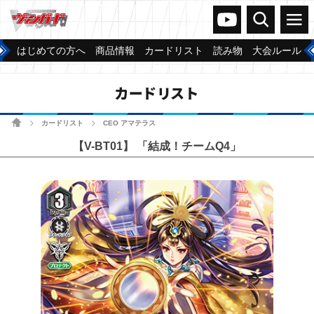
ヴァンガードch
検索
メニュー
はじめての方へ
商品情報
カードリスト
読み物
大会ルール
カードリスト
ホーム
カードリスト
CEO アマテラス
>
>
【V-BT01】 「結成！チームQ4」