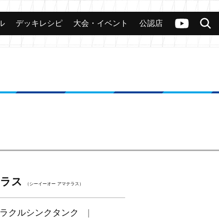
ル
デッキレシピ
大会・イベント
公認店
カード
大会
公認店舗
その他
ヴァンガードch
検索
テラス
（シーイーオー アマテラス）
ラクルシンクタンク