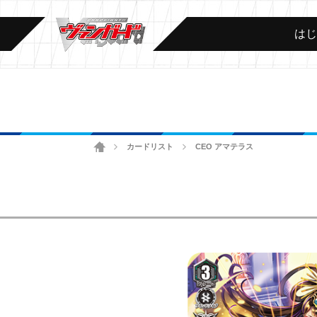
は
ホーム
カードリスト
CEO アマテラス
>
>