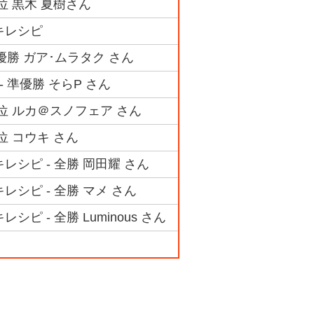
4位 黒木 夏樹さん
キレシピ
 優勝 ガア･ムラタク さん
 準優勝 そらP さん
3位 ルカ＠スノフェア さん
位 コウキ さん
レシピ - 全勝 岡田耀 さん
シピ - 全勝 マメ さん
 - 全勝 Luminous さん