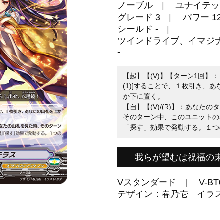
ノーブル
ユナイテッ
グレード 3
パワー 12
シールド -
ツインドライブ、イマジ
-
【起】【(V)】【ターン1回】
(1)]することで、１枚引き、
か下に置く。
【自】【(V)/(R)】：あな
そのターン中、このユニットの
「探す」効果で発動する。１つの
我らが望むは祝福の
Vスタンダード
V-BT
デザイン：春乃壱 イラ