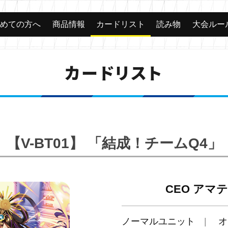
じめての方へ
商品情報
カードリスト
読み物
大会ルー
カードリスト
【V-BT01】 「結成！チームQ4」
CEO アマ
ノーマルユニット
オ