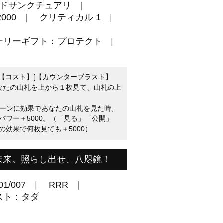
ドサンクチュアリ
000
クリティカル 1
ナリーギフト：プロテクト
：【コスト】[【カウンターブラスト】
あなたの山札を上から１枚見て、山札の上
たのターンに効果であなたの山札を見た時、
パワー＋5000。（「見る」「公開」
効果で何枚見ても＋5000）
未来。照らし出せ、八咫鏡！
01/007
RRR
スト：タダ