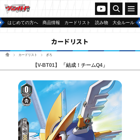
ヴァンガードch
検索
メニュー
はじめての方へ
商品情報
カードリスト
読み物
大会ルール
カードリスト
ホーム
カードリスト
ぎろ
>
>
【V-BT01】 「結成！チームQ4」