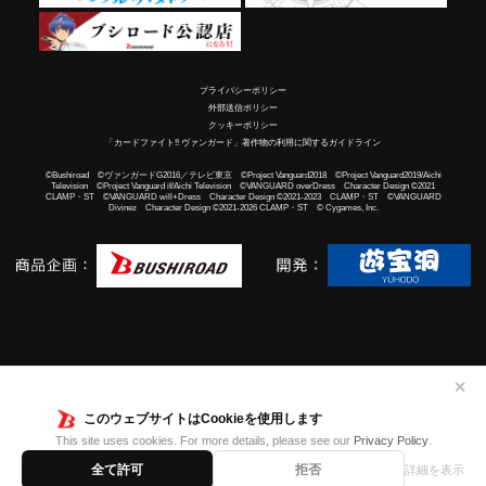
プライバシーポリシー
外部送信ポリシー
クッキーポリシー
「カードファイト!! ヴァンガード」著作物の利用に関するガイドライン
©Bushiroad ©ヴァンガードG2016／テレビ東京 ©Project Vanguard2018 ©Project Vanguard2019/Aichi
Television ©Project Vanguard if/Aichi Television ©VANGUARD overDress Character Design ©2021
CLAMP・ST ©VANGUARD will+Dress Character Design ©2021-2023 CLAMP・ST ©VANGUARD
Divinez Character Design ©2021-2026 CLAMP・ST © Cygames, Inc.
✕
このウェブサイトはCookieを使用します
This site uses cookies. For more details, please see our
Privacy Policy
.
全て許可
拒否
詳細を表示