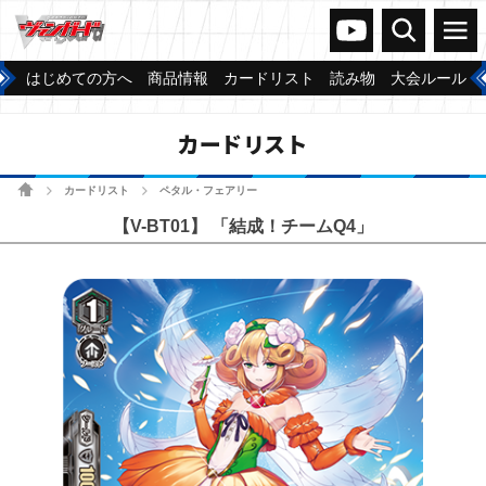
ヴァンガードch
検索
メニュー
はじめての方へ
商品情報
カードリスト
読み物
大会ルール
カードリスト
ホーム
カードリスト
ペタル・フェアリー
>
>
【V-BT01】 「結成！チームQ4」