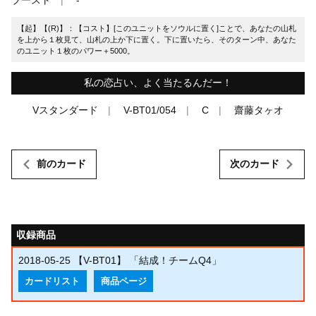
【起】【(R)】：【コスト】[このユニットをソウルに置く]ことで、あなたの山札
を上から１枚見て、山札の上か下に置く。下に置いたら、そのターン中、あなた
のユニット１枚のパワー＋5000。
私の恋占い、よく当たるんだー！
Vスタンダード
V-BT01/054
C
齋藤タヶオ
前のカード
次のカード
収録商品
2018-05-25
【V-BT01】 「結成！チームQ4」
カードリスト
商品ページ