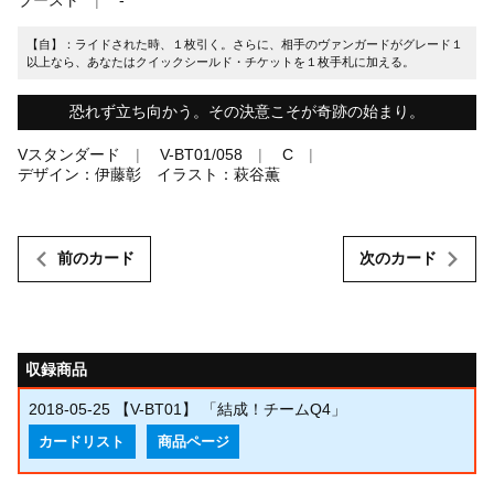
【自】：ライドされた時、１枚引く。さらに、相手のヴァンガードがグレード１
以上なら、あなたはクイックシールド・チケットを１枚手札に加える。
恐れず立ち向かう。その決意こそが奇跡の始まり。
Vスタンダード
V-BT01/058
C
デザイン：伊藤彰 イラスト：萩谷薫
前のカード
次のカード
収録商品
2018-05-25
【V-BT01】 「結成！チームQ4」
カードリスト
商品ページ