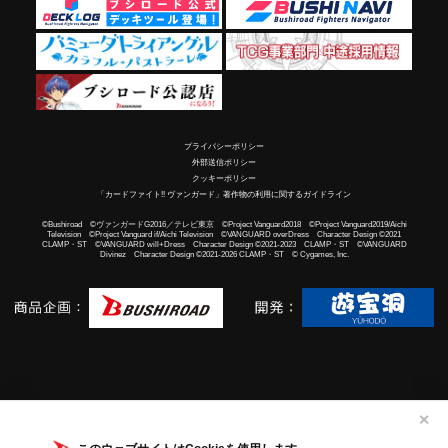
プライバシーポリシー
外部送信ポリシー
クッキーポリシー
「カードファイト!! ヴァンガード」著作物の利用に関するガイドライン
©Bushiroad ©ヴァンガードG2016／テレビ東京 ©Project Vanguard2018 ©Project Vanguard2019/Aichi
Television ©Project Vanguard if/Aichi Television ©VANGUARD overDress Character Design ©2021
CLAMP・ST ©VANGUARD will+Dress Character Design ©2021-2023 CLAMP・ST ©VANGUARD
Divinez Character Design ©2021-2026 CLAMP・ST © Cygames, Inc.
✕