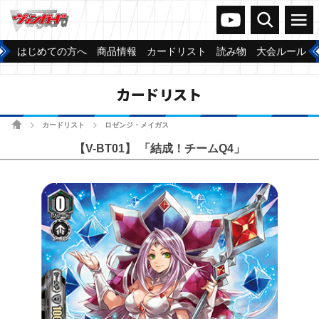
ヴァンガードch
検索
メニュー
はじめての方へ
商品情報
カードリスト
読み物
大会ルール
カードリスト
ホーム
カードリスト
ロゼンジ・メイガス
>
>
【V-BT01】 「結成！チームQ4」