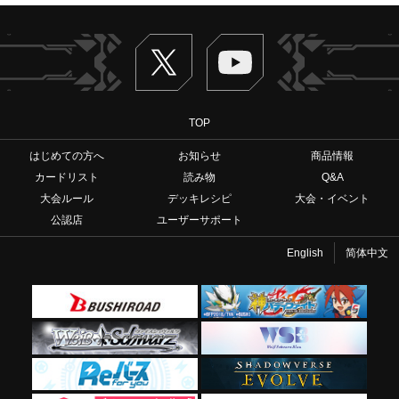
Twitter
ヴァンガードch
TOP
はじめての方へ
お知らせ
商品情報
カードリスト
読み物
Q&A
大会ルール
デッキレシピ
大会・イベント
公認店
ユーザーサポート
English
简体中文