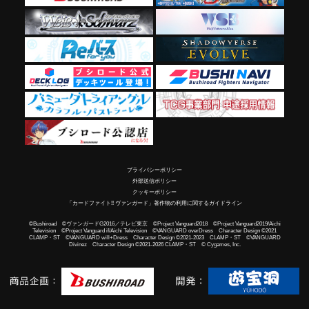
プライバシーポリシー
外部送信ポリシー
クッキーポリシー
「カードファイト!! ヴァンガード」著作物の利用に関するガイドライン
©Bushiroad ©ヴァンガードG2016／テレビ東京 ©Project Vanguard2018 ©Project Vanguard2019/Aichi
Television ©Project Vanguard if/Aichi Television ©VANGUARD overDress Character Design ©2021
CLAMP・ST ©VANGUARD will+Dress Character Design ©2021-2023 CLAMP・ST ©VANGUARD
Divinez Character Design ©2021-2026 CLAMP・ST © Cygames, Inc.