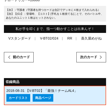
【永】：守護者（守護者を持つカードは合計でデッキに４枚まで入れられる）
【自】【(G)】：登場時、【コスト】[手札を１枚捨てる]ことで、そのバトル中、
あなたのユニット１枚はヒットされない。
私が手を叩くまで、指一つ動かすことは出来んぞ！
Vスタンダード
V-BT02/024
RR
喜久屋めがね
前のカード
次のカード
収録商品
2018-08-31
【V-BT02】「最強！チームAL4」
カードリスト
商品ページ