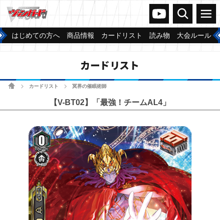
ヴァンガードch
検索
メニュー
はじめての方へ
商品情報
カードリスト
読み物
大会ルール
カードリスト
ホーム
カードリスト
冥界の催眠術師
>
>
【V-BT02】「最強！チームAL4」