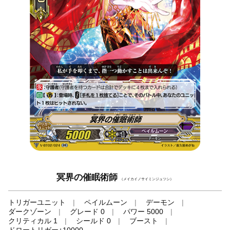
冥界の催眠術師
（メイカイノサイミンジュツシ）
トリガーユニット
ペイルムーン
デーモン
ダークゾーン
グレード 0
パワー 5000
クリティカル 1
シールド 0
ブースト
ドロートリガー+10000