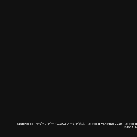
©Bushiroad ©ヴァンガードG2016／テレビ東京 ©Project Vanguard2018 ©Project Vanguard
©2021-2