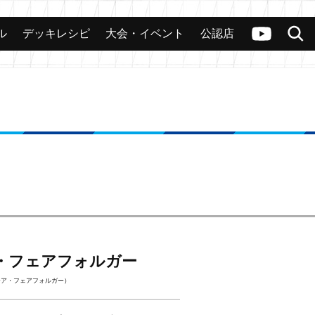
ル
デッキレシピ
大会・イベント
公認店
カード
大会
公認店舗
その他
ヴァンガードch
検索
・フェアフォルガー
ーア・フェアフォルガー）