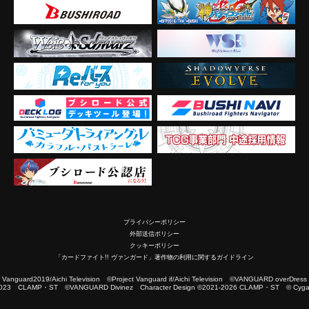
プライバシーポリシー
外部送信ポリシー
クッキーポリシー
「カードファイト!! ヴァンガード」著作物の利用に関するガイドライン
2019/Aichi Television ©Project Vanguard if/Aichi Television ©VANGUARD overDress
023 CLAMP・ST ©VANGUARD Divinez Character Design ©2021-2026 CLAMP・ST © Cygam