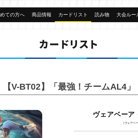
じめての方へ
商品情報
カードリスト
読み物
大会ルー
カードリスト
【V-BT02】「最強！チームAL4」
ヴェアベーア
（ヴェアベ