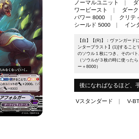
ノーマルユニット
ダ
ワービースト
ダーク
パワー 8000
クリティ
シールド 5000
イン
【自】【(R)】：ヴァンガード
ンターブラスト】(1)]すること
のソウル１枚につき、そのバト
（ソウルが３枚の時に使ったら
ー＋8000）
後になればなるほど、
Vスタンダード
V-BT