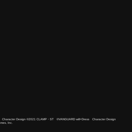
 Character Design ©2021 CLAMP・ST ©VANGUARD will+Dress Character Design
es, Inc.