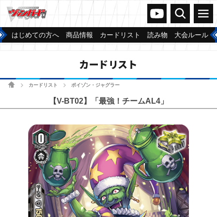
ヴァンガードch
検索
メニュー
はじめての方へ
商品情報
カードリスト
読み物
大会ルール
カードリスト
ホーム
カードリスト
ポイゾン・ジャグラー
>
>
【V-BT02】「最強！チームAL4」