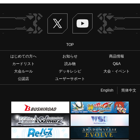
Twitter
ヴァンガードch
TOP
はじめての方へ
お知らせ
商品情報
カードリスト
読み物
Q&A
大会ルール
デッキレシピ
大会・イベント
公認店
ユーザーサポート
English
简体中文