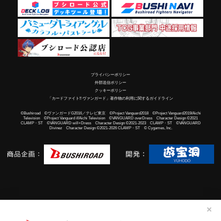
プライバシーポリシー
外部送信ポリシー
クッキーポリシー
「カードファイト!! ヴァンガード」著作物の利用に関するガイドライン
©Bushiroad ©ヴァンガードG2016／テレビ東京 ©Project Vanguard2018 ©Project Vanguard2019/Aichi
Television ©Project Vanguard if/Aichi Television ©VANGUARD overDress Character Design ©2021
CLAMP・ST ©VANGUARD will+Dress Character Design ©2021-2023 CLAMP・ST ©VANGUARD
Divinez Character Design ©2021-2026 CLAMP・ST © Cygames, Inc.
✕