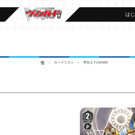
は
ホーム
カードリスト
早矢士 FUSHIMI
>
>