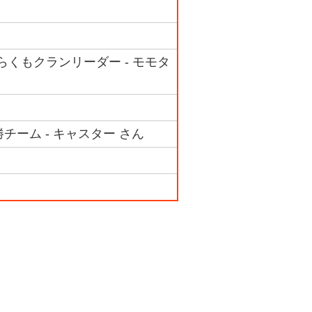
らくもクランリーダー - モモタ
チーム - キャスター さん