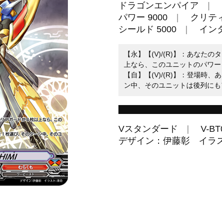
ドラゴンエンパイア
パワー 9000
クリティ
シールド 5000
イン
【永】【(V)/(R)】：あな
上なら、このユニットのパワー＋
【自】【(V)/(R)】：登場
ン中、そのユニットは後列にも
Vスタンダード
V-BT
デザイン：伊藤彰 イラ