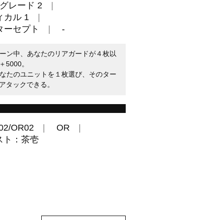
グレード 2
カル 1
ターセプト
-
たのターン中、あなたのリアガードが４枚以
5000。
時、あなたのユニットを１枚選び、そのター
アタックできる。
02/OR02
OR
スト：茶壱