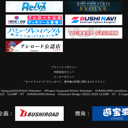
プライバシーポリシー
外部送信ポリシー
クッキーポリシー
「カードファイト!! ヴァンガード」著作物の利用に関するガイドライン
2019/Aichi Television ©Project Vanguard if/Aichi Television ©VANGUARD overDress
023 CLAMP・ST ©VANGUARD Divinez Character Design ©2021-2026 CLAMP・ST © Cygam