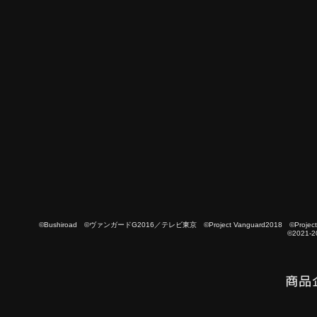
©Bushiroad ©ヴァンガードG2016／テレビ東京 ©Project Vanguard2018 ©Project Vanguard
©2021-2