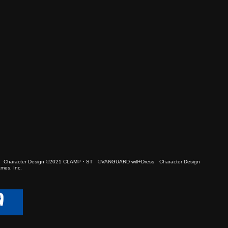
 Character Design ©2021 CLAMP・ST ©VANGUARD will+Dress Character Design
es, Inc.