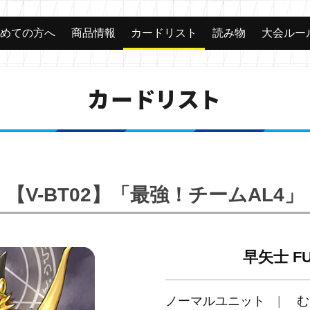
じめての方へ
商品情報
カードリスト
読み物
大会ルー
カードリスト
【V-BT02】「最強！チームAL4」
早矢士 FU
ノーマルユニット
む