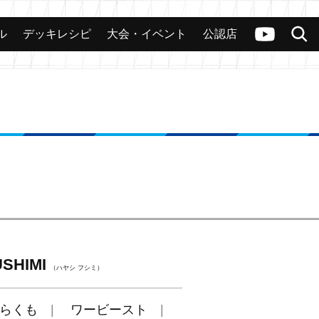
ル
デッキレシピ
大会・イベント
公認店
カード
大会
公認店舗
その他
ヴァンガードch
検索
SHIMI
（ハヤシ フシミ）
らくも
ワービースト