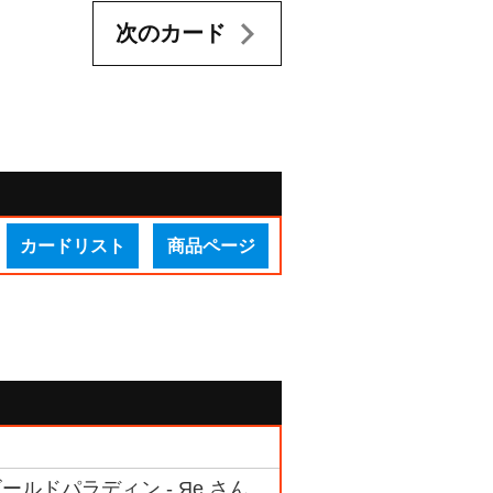
次のカード
カードリスト
商品ページ
ールドパラディン - Яe さん