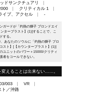
ッドサンクチュアリ
000
クリティカル 1
ライブ、アクセル
-
ンガードが「灼熱の獅子 ブロンドエイ
ンターブラスト】(1)]することで、こ
ドする。
時、あなたのソウルに「灼熱の獅子 ブロ
スト】[【カウンターブラスト】(1)]
ユニットのパワー＋15000/クリティ
護者をコールできない。
を変えることは出来ない……。
03/003
VR
スト／沖路