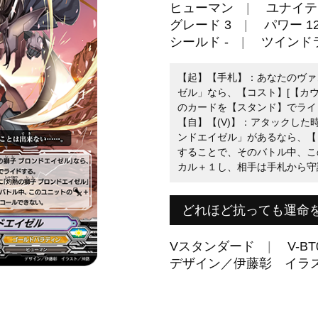
ヒューマン
ユナイテ
グレード 3
パワー 12
シールド -
ツインド
【起】【手札】：あなたのヴァ
ゼル」なら、【コスト】[【カウ
のカードを【スタンド】でライ
【自】【(V)】：アタックした
ンドエイゼル」があるなら、【コ
することで、そのバトル中、この
カル＋１し、相手は手札から守
どれほど抗っても運命
Vスタンダード
V-BT
デザイン／伊藤彰 イラ