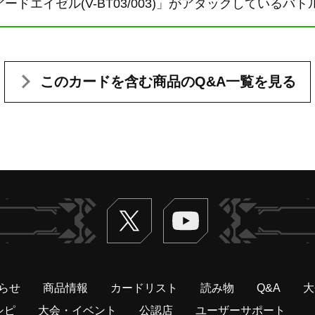
ドエイゼル(V-BT03/003)」がアタックしているバ
このカードを含む
商品のQ&A一覧を見る
Twitter
ヴァンガードch
らせ
商品情報
カードリスト
読み物
Q&A
大
シピ
大会・イベント
公認店
ユーザーサポート