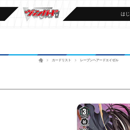
は
ホーム
カードリスト
レーブンヘアードエイゼル
>
>