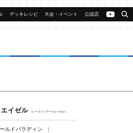
ル
デッキレシピ
大会・イベント
公認店
カード
大会
公認店舗
その他
ヴァンガードch
検索
ドエイゼル
（レーブンヘアードエイゼル）
ールドパラディン