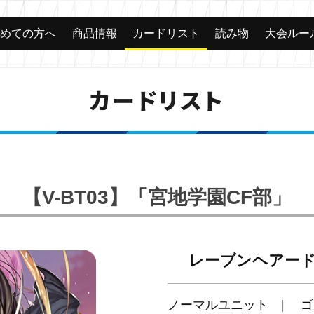
じめての方へ
商品情報
カードリスト
読み物
大会ルー
カードリスト
【V-BT03】「宮地学園CF部」
レーブンヘアー
ノーマルユニット
ゴ