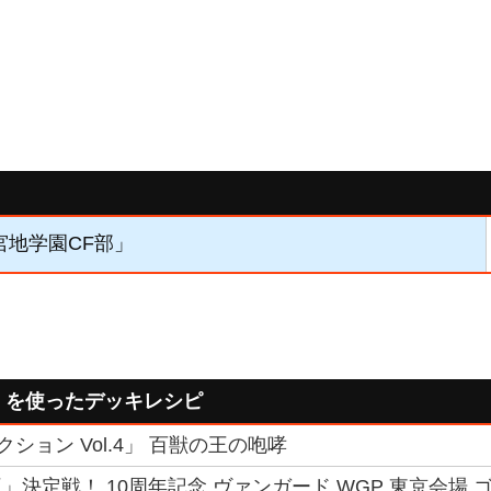
「宮地学園CF部」
」を使ったデッキレシピ
ション Vol.4」 百獣の王の咆哮
決定戦！ 10周年記念 ヴァンガード WGP 東京会場 ゴ