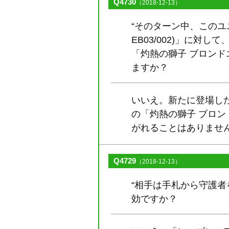
Q4730
（2018-12-13）
“そのターン中、このユ
EB03/002)」に対
「灼熱の獅子 ブロンドエ
ますか？
いいえ。新たに登場した
の「灼熱の獅子 ブロンド
がれることはありませ
Q4729
（2018-12-13）
“相手は手札から守護
効ですか？