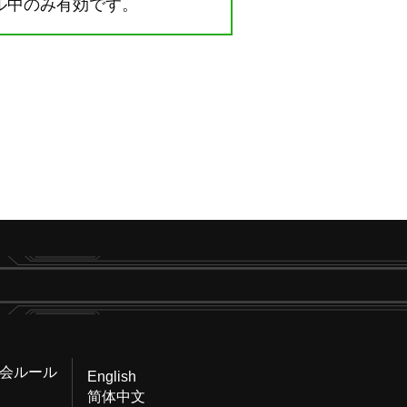
トル中のみ有効です。
会ルール
English
简体中文