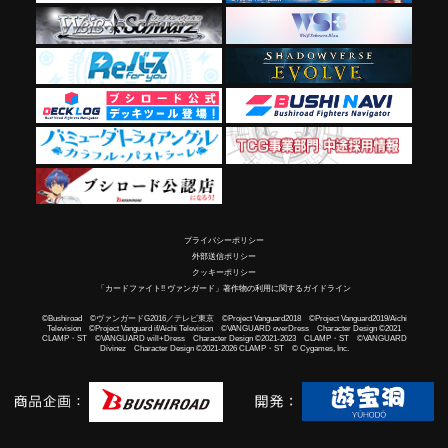
プライバシーポリシー
外部送信ポリシー
クッキーポリシー
「カードファイト!! ヴァンガード」著作物の利用に関するガイドライン
©Bushiroad ©ヴァンガードG2016／テレビ東京 ©Project Vanguard2018 ©Project Vanguard2019/Aichi
Television ©Project Vanguard if/Aichi Television ©VANGUARD overDress Character Design ©2021
CLAMP・ST ©VANGUARD will+Dress Character Design ©2021-2023 CLAMP・ST ©VANGUARD
Divinez Character Design ©2021-2026 CLAMP・ST © Cygames, Inc.