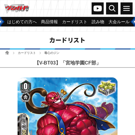
ヴァンガードch
検索
メニュー
はじめての方へ
商品情報
カードリスト
読み物
大会ルール
カードリスト
ホーム
カードリスト
毒心のジン
>
>
【V-BT03】「宮地学園CF部」