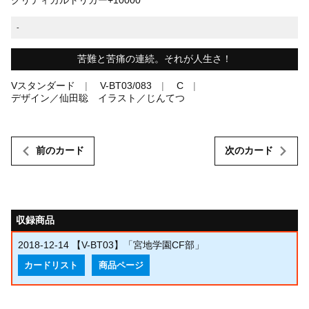
-
苦難と苦痛の連続。それが人生さ！
Vスタンダード
V-BT03/083
C
デザイン／仙田聡 イラスト／じんてつ
前のカード
次のカード
収録商品
2018-12-14
【V-BT03】「宮地学園CF部」
カードリスト
商品ページ