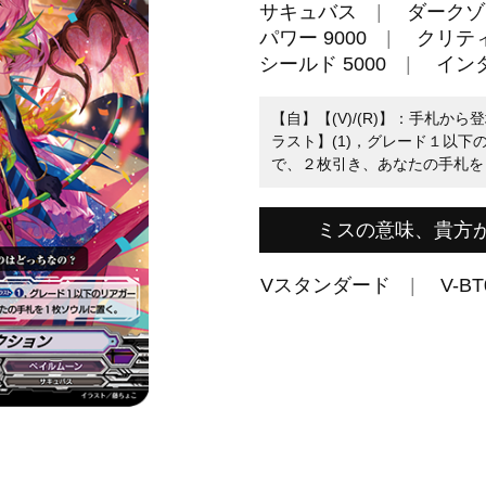
サキュバス
ダークゾ
パワー 9000
クリティ
シールド 5000
イン
【自】【(V)/(R)】：手札か
ラスト】(1)，グレード１以下
で、２枚引き、あなたの手札を
ミスの意味、貴方
Vスタンダード
V-BT