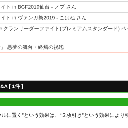
 in BCF2019仙台 - ノブ さん
 in ヴァンガ祭2019 - こはね さん
19 クランリーダーファイト(プレミアムスタンダード) ペ
」 悪夢の舞台・終焉の祝砲
[ 1件 ]
ウルに置く”という効果は、“２枚引き”という効果によ