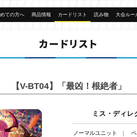
じめての方へ
商品情報
カードリスト
読み物
大会ルー
カードリスト
【V-BT04】「最凶！根絶者」
ミス・ディレ
ノーマルユニット
ペ