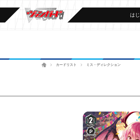
は
ホーム
カードリスト
ミス・ディレクション
>
>