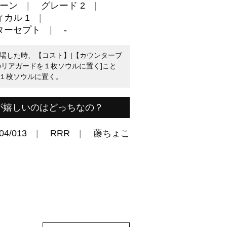
ーン
グレード 2
カル 1
ターセプト
-
ら登場した時、【コスト】[【カウンターブ
のリアガードを１枚ソウルに置く]こと
１枚ソウルに置く。
が嬉しいのはどっちなの？
04/013
RRR
藤ちょこ