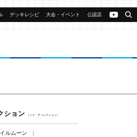
ル
デッキレシピ
大会・イベント
公認店
カード
大会
公認店舗
その他
ヴァンガードch
検索
クション
（ミス・ディレクション）
イルムーン