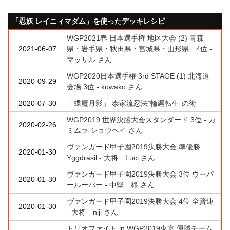
「忍妖 レイニィマダム」を使ったデッキレシピ
WGP2021春 日本選手権 地区大会 (2) 青森
2021-06-07
県・岩手県・秋田県・宮城県・山形県 4位 -
マッサル さん
WGP2020日本選手権 3rd STAGE (1) 北海道
2020-09-29
会場 3位 - kuwako さん
2020-07-30
「蝶魔月影」 泰家流忍法”輪廻転生”の術
WGP2019 世界決勝大会スタンダード 3位 - カ
2020-02-26
ミムラ ショウヘイ さん
ヴァンガード甲子園2019決勝大会 準優勝
2020-01-30
Yggdrasil - 大将 Luci さん
ヴァンガード甲子園2019決勝大会 3位 ウーパ
2020-01-30
ールーパー - 中堅 柊 さん
ヴァンガード甲子園2019決勝大会 4位 全賢連
2020-01-30
- 大将 niji さん
トリオファイト in WGP2019東京 優勝チーム