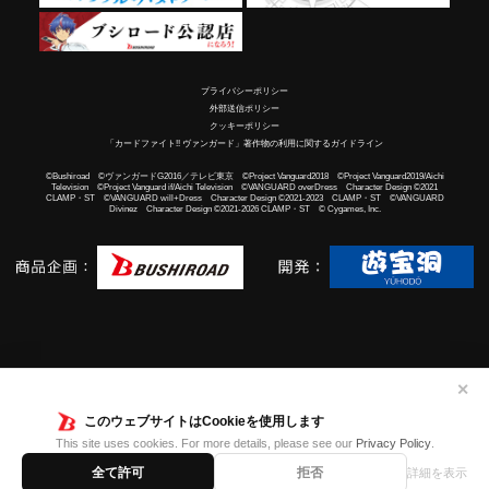
プライバシーポリシー
外部送信ポリシー
クッキーポリシー
「カードファイト!! ヴァンガード」著作物の利用に関するガイドライン
©Bushiroad ©ヴァンガードG2016／テレビ東京 ©Project Vanguard2018 ©Project Vanguard2019/Aichi
Television ©Project Vanguard if/Aichi Television ©VANGUARD overDress Character Design ©2021
CLAMP・ST ©VANGUARD will+Dress Character Design ©2021-2023 CLAMP・ST ©VANGUARD
Divinez Character Design ©2021-2026 CLAMP・ST © Cygames, Inc.
✕
このウェブサイトはCookieを使用します
This site uses cookies. For more details, please see our
Privacy Policy
.
全て許可
拒否
詳細を表示