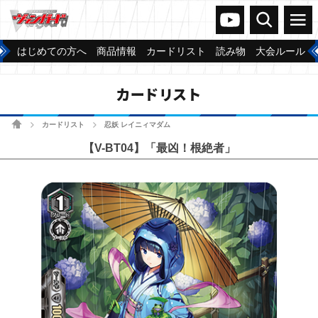
ヴァンガードch
検索
メニュー
はじめての方へ
商品情報
カードリスト
読み物
大会ルール
カードリスト
ホーム
カードリスト
忍妖 レイニィマダム
>
>
【V-BT04】「最凶！根絶者」