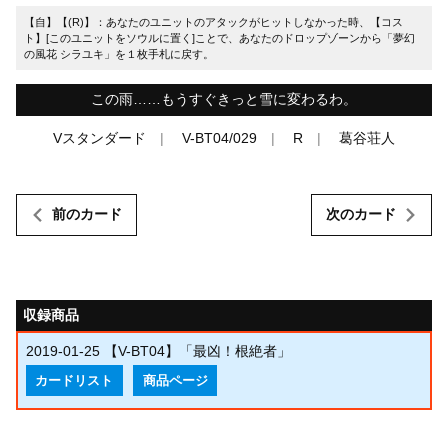
【自】【(R)】：あなたのユニットのアタックがヒットしなかった時、【コス
ト】[このユニットをソウルに置く]ことで、あなたのドロップゾーンから「夢幻
の風花 シラユキ」を１枚手札に戻す。
この雨……もうすぐきっと雪に変わるわ。
Vスタンダード
V-BT04/029
R
葛谷荘人
前のカード
次のカード
収録商品
2019-01-25
【V-BT04】「最凶！根絶者」
カードリスト
商品ページ